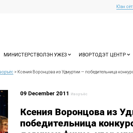
Юан сё
МИНИСТЕРСТВОЛЭН УЖЕЗ
ИВОРТОДЭТ ЦЕНТР
воръёс
>
Ксения Воронцова из Удмуртии — победительница конкур
09 December 2011
Иворъёс
Ксения Воронцова из Уд
победительница конкур