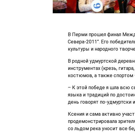
В Перми прошел финал Межд
Севера-2011”. Его победите
культуры и народного творч
В родной удмуртской деревн
инструментах (крезь, гитар
костюмов, а также спортом –
– К этой победе я шла всю с
языка и традиций по достои
день говорят по-удмуртски и
Ксения и сама активно участ
продемонстрировала зрителя
со льдом река уносит все бед