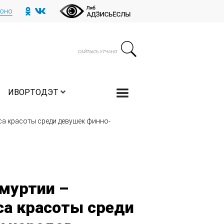
тоно
ИВОРТОДЭТ
са красоты среди девушек финно-
муртии –
са красоты среди