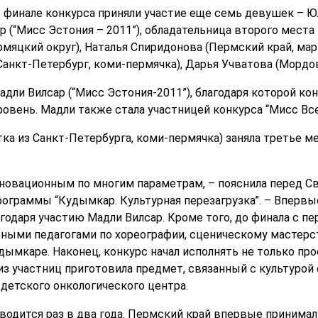
 финале конкурса приняли участие еще семь девушек – Ю
ар (“Мисс Эстония – 2011”), обладательница второго места
яцкий округ), Наталья Спиридонова (Пермский край, мари
Санкт-Петербург, коми-пермячка), Дарья Учватова (Мордов
дли Вилсар (“Мисс Эстония-2011”), благодаря которой ко
вень. Мадли также стала участницей конкурса “Мисс Все
ка из Санкт-Петербурга, коми-пермячка) заняла третье ме
нновационным по многим параметрам, – пояснила перед Св
ограммы “Кудымкар. Культурная перезагрузка”. – Впервы
одаря участию Мадли Вилсар. Кроме того, до финала с пе
ьными педагогами по хореографии, сценическому мастерс
дымкаре. Наконец, конкурс начал исполнять не только пр
з участниц приготовила предмет, связанный с культурой 
 детского онкологического центра.
водится раз в два года. Пермский край впервые принимал