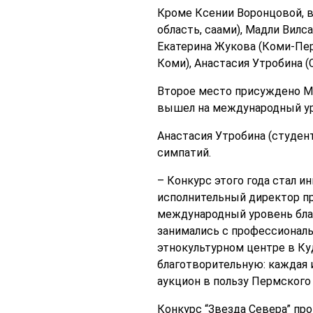
Кроме Ксении Воронцовой, в
область, саами), Мадли Вилс
Екатерина Жукова (Коми-Перм
Коми), Анастасия Утробина (
Второе место присуждено Ма
вышел на международный уро
Анастасия Утробина (студент
симпатий.
– Конкурс этого года стал и
исполнительный директор пр
международный уровень благ
занимались с профессионал
этнокультурном центре в Ку
благотворительную: каждая и
аукцион в пользу Пермского
Конкурс “Звезда Севера” про