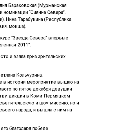
лия Бараковская (Мурманская
 и номинации “Сияние Севера”,
), Нина Тарабукина (Республика
ия, мокша).
нкурс “Звезда Севера” впервые
ленная-2011”.
сто и взяла приз зрительских
етлана Кольчурина,
е в истории мероприятие вышло на
рвого по пятое декабря девушки
тву, дикции в Коми-Пермяцком
осветительскую и шоу-миссию, но и
своего народа, и вышла с ним на
 его благодаря победе