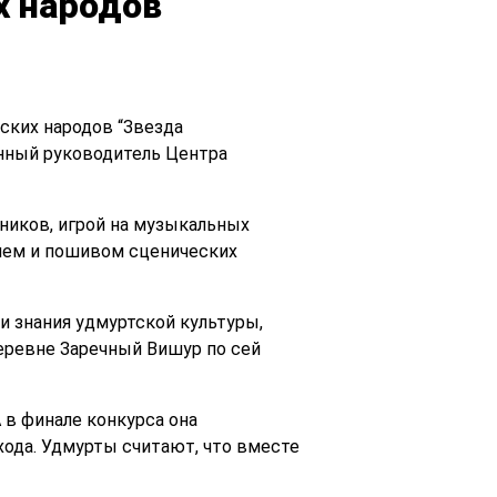
х народов
ских народов “Звезда
енный руководитель Центра
ников, игрой на музыкальных
нием и пошивом сценических
ои знания удмуртской культуры,
еревне Заречный Вишур по сей
 в финале конкурса она
хода. Удмурты считают, что вместе