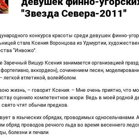
девушек финно-угорски
"Звезда Севера-2011"
ународного конкурса красоты среди девушек финно-угор
льницей стала Ксения Воронцова из Удмуртии, художеств
ества “Инвожо”.
е Заречный Вишур Ксения занимается организацией празд
а, фортепиано, аккордеон), сочинением песен, моделирова
 легкой атлетикой, волейболом.
вою жизнь, – говорит Ксения. – Мне очень приятно, что м
нству оценило компетентное жюри. Ведь в моей родной д
 свято чтят обычаи предков.
вует в языческих обрядах, проводимых односельчанами. А
м обряд проводов речного льда во время весеннего ледо
ы, болезни и печали.