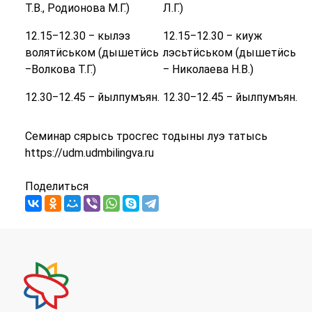
Т.В., Родионова М.Г.)
Л.Г.)
12.15‒12.30 ‒ кылэз
12.15‒12.30 ‒ киуж
волятӥськом (дышетӥсь
лэсьтӥськом (дышетӥсь
‒Волкова Т.Г.)
‒ Николаева Н.В.)
12.30‒12.45 ‒ йылпумъян.
12.30‒12.45 ‒ йылпумъян.
Семинар сярысь тросгес тодыны луэ татысь
https://udm.udmbilingva.ru
Поделиться