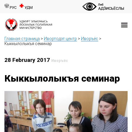
РУС
УДМ
Главная страница
>
Ивортодэт центр
>
Иворъёс
>
Кыккылолыкъя семинар
28 February 2017
Иворъёс
Кыккылолыкъя семинар