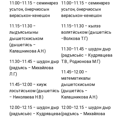
11.00‒11.15 ‒ семинарез
11.00‒11.15 ‒ семинарез
усьтон, ӧнерчиосын
усьтон, ӧнерчиосын
вераськон-кенешон
вераськон-кенешон
11.15‒11.30 ‒
11.15‒11.30 ‒ кылэз
лыдъяськыны
волятӥськом (дышетӥсь
дышетскиськом
‒Волкова Т.Г.)
(дышетӥсь ‒
11.30‒11.45 ‒ шудон дыр
Калашникова А.Н.)
(радъясьёс ‒ Кудрявцева
11.30‒11.45 ‒ шудон дыр
Т.В., Родионова М.Г.)
(радъясь ‒ Михайлова
11.45‒12.00 ‒
Л.Г.)
математикалы
11.45‒12.00 ‒ киуж
дышетскиськом
лэсьтӥськом (дышетӥсь
(дышетӥсь ‒
‒ Николаева Н.В.)
Калашникова А.Н.)
12.00‒12.15 ‒ шудон дыр
12.00‒12.15 ‒ шудон дыр
(радъясьёс ‒ Кудрявцева
(радъясь ‒ Михайлова