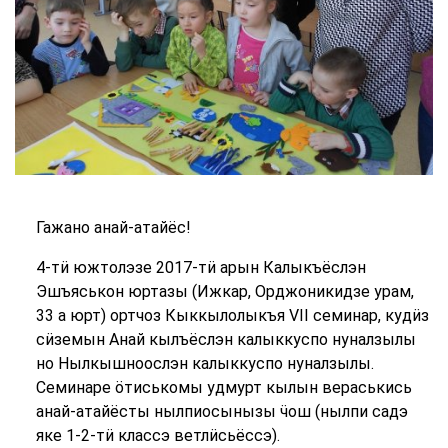
Гажано анай-атайёс!
4-тӥ южтолэзе 2017-тӥ арын Калыкъёслэн
Эшъяськон юртазы (Ижкар, Орджоникидзе урам,
33 а юрт) ортчоз Кыккылолыкъя VII семинар, кудӥз
сӥземын Анай кылъёслэн калыккуспо нуналзылы
но Нылкышноослэн калыккуспо нуналзылы.
Семинаре ӧтиськомы удмурт кылын вераськись
анай-атайёсты нылпиосынызы ӵош (нылпи садэ
яке 1-2-тӥ классэ ветлӥсьёссэ).