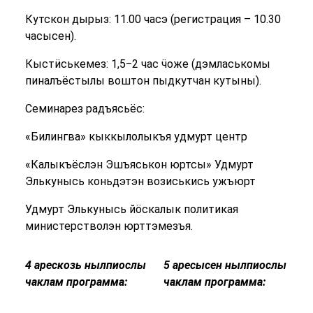
Кутскон дырыз: 11.00 часэ (регистрация – 10.30
часысен).
Кыстӥськемез: 1,5‒2 час ӵоже (дэмласькомы
пиналъёстылы воштон пыдкутчан кутыны).
Семинарез радъясьёс:
«Билингва» кыккылолыкъя удмурт центр
«Калыкъёслэн Эшъяськон юртсы» Удмурт
Элькунысь коньдэтэн возиськись ужъюрт
Удмурт Элькунысь йӧскалык политикая
министерстволэн юрттэмезъя.
4 арескозь нылпиослы
5 аресысен нылпиослы
чаклам программа:
чаклам программа: