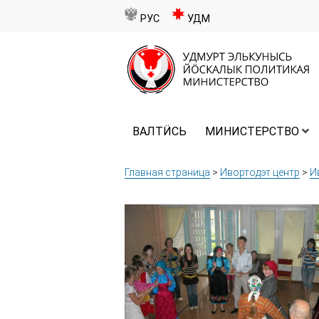
РУС
УДМ
ВАЛТӤСЬ
МИНИСТЕРСТВО
Главная страница
>
Ивортодэт центр
>
И