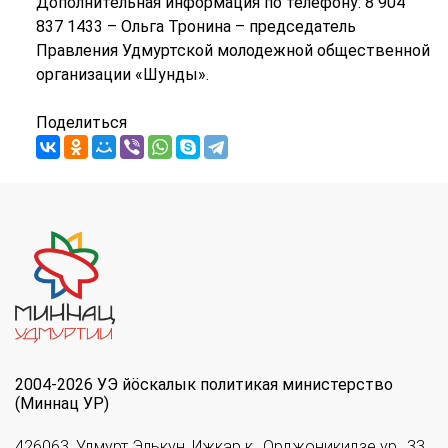
Дополнительная информация по телефону: 8 904
837 1433 – Ольга Тронина – председатель
Правления Удмуртской молодежной общественной
организации «Шунды».
Поделиться
2004-2026 УЭ йöскалык политикая министерство
(Миннац УР)
426063, Удмурт Элькун, Ижкар к., Орджоникидзе ур., 33