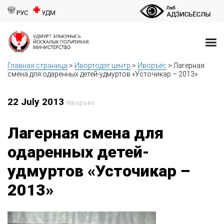
РУС
УДМ
Главная страница
>
Ивортодэт центр
>
Иворъёс
>
Лагерная
смена для одаренных детей-удмуртов «Усточикар – 2013»
22 July 2013
Иворъёс
Лагерная смена для
одаренных детей-
удмуртов «Усточикар –
2013»