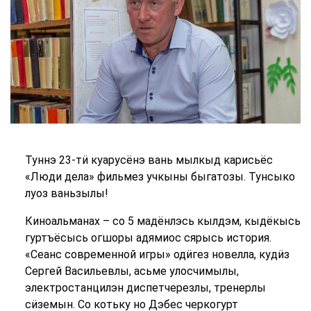
Туннэ 23-т
ӥ
куарусёнэ вань мылкыд карисьёс
«Люди дела» фильмез учкыны быгатозы. Тунсыко
луоз ваньзылы!
Киноальманах – со 5 мадёнлэсь кылдэм, кыдёкысь
гуртъёсысь огшоры адямиос сярысь история.
«Сеанс современной игры» одӥгез новелла, кудӥз
Сергей Васильевлы, асьме улосчимылы,
электростанцилэн диспетчерезлы, тренерлы
сӥземын. Со котьку но Дэбес черкогурт