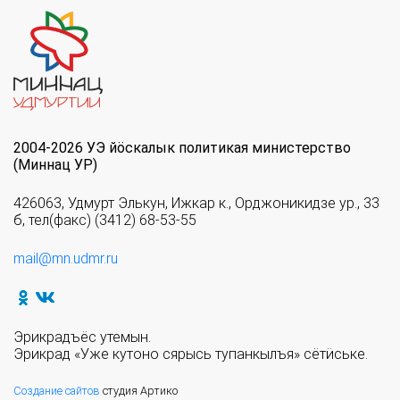
2004-2026 УЭ йöскалык политикая министерство
(Миннац УР)
426063, Удмурт Элькун, Ижкар к., Орджоникидзе ур., 33
б, тел(факс) (3412) 68-53-55
mail@mn.udmr.ru
Эрикрадъёс утемын.
Эрикрад «Уже кутоно сярысь тупанкылъя» сётӥське.
Создание сайтов
студия Артико