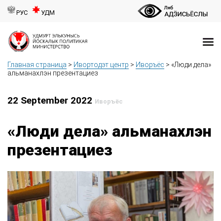
РУС
УДМ
Главная страница
>
Ивортодэт центр
>
Иворъёс
>
«Люди дела»
альманахлэн презентациез
22 September 2022
Иворъёс
«Люди дела» альманахлэн
презентациез