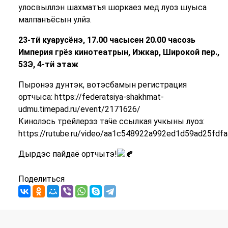
улосвыллэн шахматъя шоркаез мед луоз шуыса
малпанъёсын улӥз.
23-т
ӥ
куарусёнэ, 17.00 часысен 20.00 часозь
Империя грёз кинотеатрын, Ижкар, Широкой пер.,
53Э, 4-тӥ этаж
Пыронэз дунтэк, вотэсбамын регистрация
ортчыса: https://federatsiya-shakhmat-
udmu.timepad.ru/event/2171626/
Кинолэсь трейлерзэ таӵе ссылкая учкыны луоз:
https://rutube.ru/video/aa1c548922a992ed1d59ad25fdf
Дырдэс пайдаё ортчытэ!
Поделиться