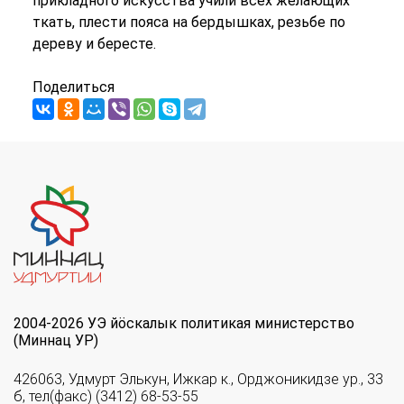
прикладного искусства учили всех желающих
ткать, плести пояса на бердышках, резьбе по
дереву и бересте.
Поделиться
2004-2026 УЭ йöскалык политикая министерство
(Миннац УР)
426063, Удмурт Элькун, Ижкар к., Орджоникидзе ур., 33
б, тел(факс) (3412) 68-53-55