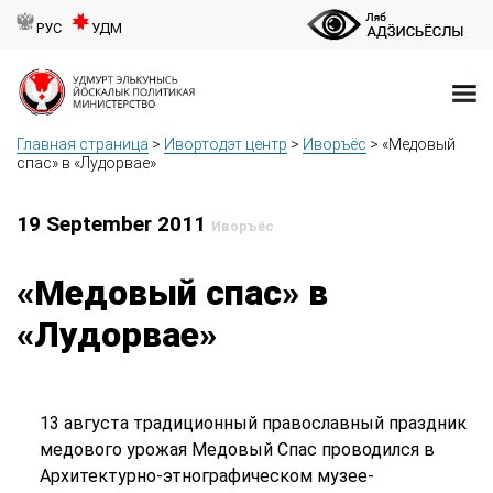
РУС
УДМ
Главная страница
>
Ивортодэт центр
>
Иворъёс
>
«Медовый
спас» в «Лудорвае»
19 September 2011
Иворъёс
«Медовый спас» в
«Лудорвае»
13 августа традиционный православный праздник
медового урожая Медовый Спас проводился в
Архитектурно-этнографическом музее-