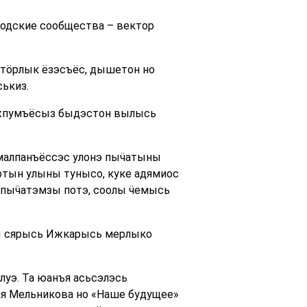
одские сообщества – вектор
 тӧрлык ёзэсъёс, дышетон но
ькиз.
ужпумъёсыз быдэстон вылысь
 малпанъёссэс улонэ пыӵатыны
отын улыны тунысо, куке адямиос
 пыӵатэмзы потэ, соолы ӵемысь
ы сярысь Ижкарысь мерлыко
луэ. Та юанъя асьсэлэсь
ия Мельникова но «Наше будущее»