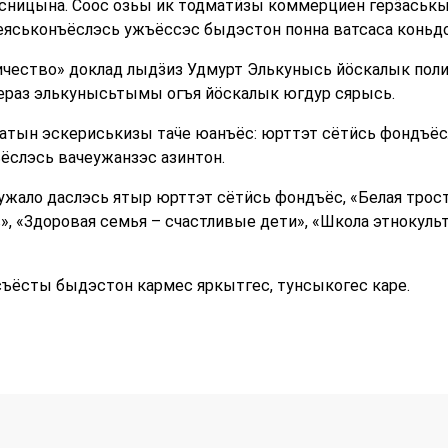
усницына. Соос озьы ик тодматӥзы коммерциен герӟаськы
зеяськонъёслэсь ужъёссэс быдэстон понна ватсаса конь
чество» доклад лыдӟиз Удмурт Элькунысь йӧскалык пол
ераз элькунысьтымы огъя йӧскалык югдур сярысь.
Татын эскериськизы таӵе юанъёс: юрттэт сётӥсь фондъё
ъёслэсь вачеужанзэс азинтон.
жало даслэсь ятыр юрттэт сётӥсь фондъёс, «Белая трость
», «Здоровая семья – счастливые дети», «Школа этнокул
ъёсты быдэстон кармес яркытгес, тунсыкогес каре.