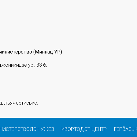
министерство (Миннац УР)
джоникидзе ур., 33 б,
ылъя» сётӥське.
НИСТЕРСТВОЛЭН УЖЕЗ
ИВОРТОДЭТ ЦЕНТР
ГЕРӞАСЬ