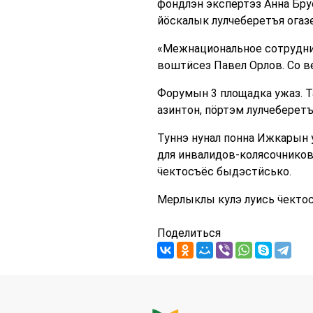
фондлэн экспертэз Анна Бр
йӧскалык лулчеберетъя ога
«Межнациональное сотрудни
воштӥсез Павел Орлов. Со в
Форумын 3 площадка ужаз. 
азинтон, пӧртэм лулчеберет
Туннэ нунал понна Ижкарын у
для инвалидов-колясочников
ӵектосъёс быдэстӥсько.
Мерлыклы кулэ луись ӵектос
Поделиться