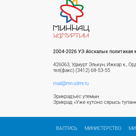
2004-2026 УЭ йöскалык политикая 
426063, Удмурт Элькун, Ижкар к., Ор
тел(факс) (3412) 68-53-55
mail@mn.udmr.ru
Эрикрадъёс утемын.
Эрикрад «Уже кутоно сярысь тупанк
ВАЛТӤСЬ
МИНИСТЕРСТВО
МИ