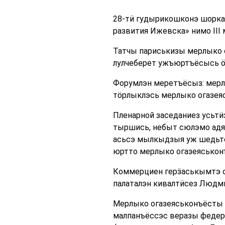
28-тӥ гудырикошконэ шорка
развития Ижевска» нимо III
Татчы париськизы мерлыко о
лулчеберет ужъюртъёсысь ӧн
Форумлэн меретъёсыз: мерл
тӧрлыклэсь мерлыко огазея
Пленарной заседаниез усьтӥ
тыршись, небыт сюлэмо адя
асьсэ мылкыдзыя уж шедьто
юртто мерлыко огазеяськон
Коммерциен герӟаськымтэ о
палаталэн кивалтӥсез Людми
Мерлыко огазеяськонъёсты а
малпанъёссэс веразы федер