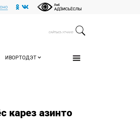
тоно
ИВОРТОДЭТ
с карез азинто