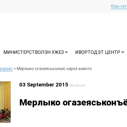
Юан сё
МИНИСТЕРСТВОЛЭН УЖЕЗ
ИВОРТОДЭТ ЦЕНТР
воръёс
>
Мерлыко огазеяськонъёс карез азинто
03 September 2015
Иворъёс
Мерлыко огазеяськонъё