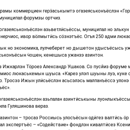
рамы коммерциен герӟаськымтэ огазеяськонъёслэн «Гор
 муниципал форумзы ортчиз.
газеяськонъёслэн азьветлӥсьёссы, муниципал но элькун
ерчиос, ивор вӧлмытӥсь сӧзнэтъёс. Огъя 250 адми люкас
ык но экономика, лулчеберет но дышетон удысъёсысь 
ськонъёсын ӵошен, кенешыса ужанзэ азинтон.
з Ижкарлэн Тӧроез Александр Ушаков. Со пусйиз форуме
миос люкаськемын шуыса. «Карез улэп шуыны луэ, куке 
. Тросэз Ижын улӥсьёслэн асьсэлэсь малпанъёссэ улонэ
ъёс».
газеяськонъёслэн азьпалан азинтӥськыны луонлыкъёсс
ла Гуляшинова вераз.
зинтон – тросаз Россиысь улосъёсын одӥгез валтӥсь ӧр 
ал экспертъёс – «Содействие» фондлэн кивалтӥсез Ксен