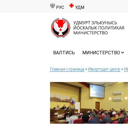
РУС
УДМ
ВАЛТӤСЬ
МИНИСТЕРСТВО
Главная страница
>
Ивортодэт центр
>
И