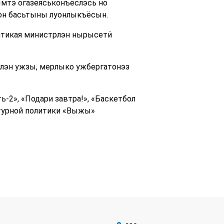
мтэ огазеяськонъёслэсь но
дон басьтыны луонлыкъёсын.
итикая министрлэн нырысетӥ
слэн ужзы, мерлыко ужбергатонэз
-2», «Подари завтра!», «Баскетбол
ьтурной политики «Выжы»