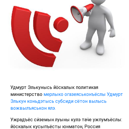
Удмурт Элькунысь йӧскалык политикая
министерство
мерлыко огазеяськонъёслы Удмурт
Элькун коньдэтысь субсиди сётон вылысь
вожвылъяськон ялэ.
Ужрадъёс сӥземын луыны кулэ таӵе ужпумъёслы:
йӧскалык кусыпъёсты юнматон, Россия