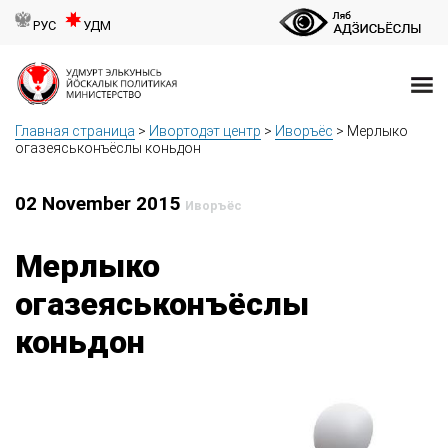
РУС
УДМ
Главная страница
>
Ивортодэт центр
>
Иворъёс
>
Мерлыко
огазеяськонъёслы коньдон
02 November 2015
Иворъёс
Мерлыко
огазеяськонъёслы
коньдон