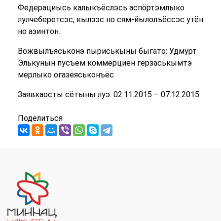
Федерациысь калыкъёслэсь аспӧртэмлыко
лулчеберетсэс, кылзэс но сям-йылолъёссэс утён
но азинтон.
Вожвылъяськонэ пыриськыны быгато: Удмурт
Элькунын пусъем коммерциен герӟаськымтэ
мерлыко огазеяськонъёс
Заявкаосты сётыны луэ: 02.11.2015 – 07.12.2015.
Поделиться