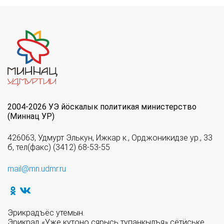
2004-2026 УЭ йöскалык политикая министерство
(Миннац УР)
426063, Удмурт Элькун, Ижкар к., Орджоникидзе ур., 33
б, тел(факс) (3412) 68-53-55
mail@mn.udmr.ru
Эрикрадъёс утемын.
Эрикрад «Уже кутоно сярысь тупанкылъя» сётӥське.