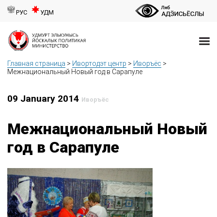
РУС
УДМ
Главная страница
>
Ивортодэт центр
>
Иворъёс
>
Межнациональный Новый год в Сарапуле
09 January 2014
Иворъёс
Межнациональный Новый
год в Сарапуле