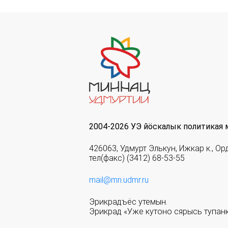
2004-2026 УЭ йöскалык политикая 
426063, Удмурт Элькун, Ижкар к., Ор
тел(факс) (3412) 68-53-55
mail@mn.udmr.ru
Эрикрадъёс утемын.
Эрикрад «Уже кутоно сярысь тупанк