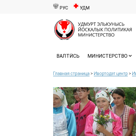
РУС
УДМ
ВАЛТӤСЬ
МИНИСТЕРСТВО
Главная страница
>
Ивортодэт центр
>
И