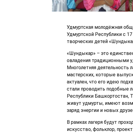
Удмуртская молодёжная общ
Удмуртской Республики c 17 
творческих детей «Шундыкар
«Шундыкар» – это единствен
овладения традиционными уд
Многолетняя деятельность 
мастерских, которые выпуск
актуален, что его идею подх
стали проводить подобные ла
Республики Башкортостан, Т
живут удмурты, имеют возмо
заряд энергии и новых друзе
В рамках лагеря будут прохо
искусство, фольклор, проек