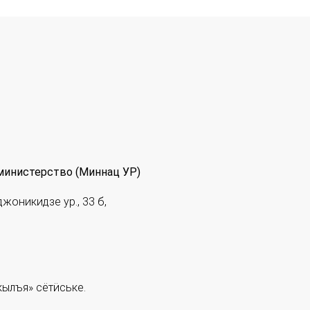
министерство (Миннац УР)
джоникидзе ур., 33 б,
ылъя» сётӥське.