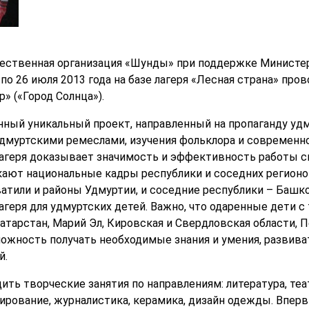
ественная организация «Шунды» при поддержке Министер
по 26 июля 2013 года на базе лагеря «Лесная страна» пр
» («Город Солнца»).
ный уникальный проект, направленный на пропаганду удм
муртскими ремеслами, изучения фольклора и современно
лагеря доказывает значимость и эффективность работы 
ают национальные кадры республики и соседних регионо
ватили и районы Удмуртии, и соседние республики – Башк
геря для удмуртских детей. Важно, что одаренные дети с
атарстан, Марий Эл, Кировская и Свердловская области, П
жность получать необходимые знания и умения, развива
й.
дить творческие занятия по направлениям: литература, теа
тирование, журналистика, керамика, дизайн одежды. Вперв