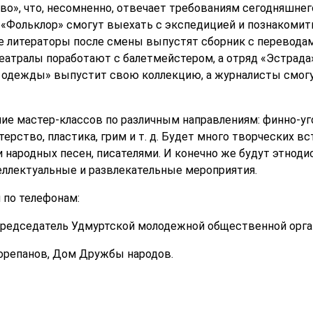
о», что, несомненно, отвечает требованиям сегодняшнег
 «Фольклор» смогут выехать с экспедицией и познакомит
е литераторы после смены выпустят сборник с перевода
еатралы поработают с балетмейстером, а отряд «Эстрад
н одежды» выпустит свою коллекцию, а журналисты смог
ие мастер-классов по различным направлениям: финно-уг
ерство, пластика, грим и т. д. Будет много творческих 
 народных песен, писателями. И конечно же будут этноди
еллектуальные и развлекательные мероприятия.
 по телефонам:
– председатель Удмуртской молодежной общественной орг
Корепанов, Дом Дружбы народов.