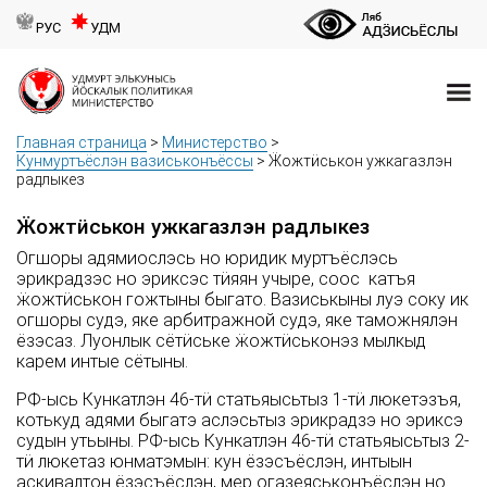
РУС
УДМ
Главная страница
>
Министерство
>
Кунмуртъёслэн вазиськонъёссы
>
Ӝожтӥськон ужкагазлэн
радлыкез
Ӝожтӥськон ужкагазлэн радлыкез
Огшоры адямиослэсь но юридик муртъёслэсь
эрикрадзэс но эриксэс тӥяян учыре, соос катъя
ӝожтӥськон гожтыны быгато. Вазиськыны луэ соку ик
огшоры судэ, яке арбитражной судэ, яке таможнялэн
ёзэсаз. Луонлык сётӥське ӝожтӥськонэз мылкыд
карем интые сётыны.
РФ-ысь Кункатлэн 46-тӥ статьяысьтыз 1-тӥ люкетэзъя,
котькуд адями быгатэ аслэсьтыз эрикрадзэ но эриксэ
судын утьыны. РФ-ысь Кункатлэн 46-тӥ статьяысьтыз 2-
тӥ люкетаз юнматэмын: кун ёзэсъёслэн, интыын
аскивалтон ёзэсъёслэн, мер огазеяськонъёслэн но