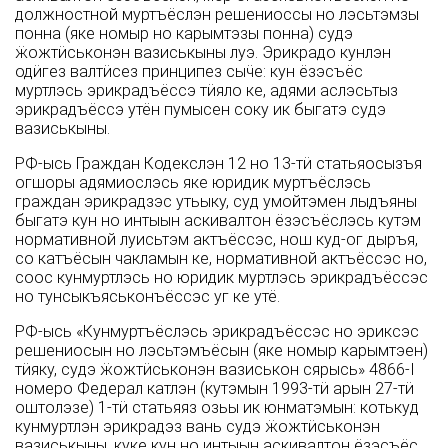
должностной муртъёслэн решениоссы но лэсьтэмзы
понна (яке номыр но карымтэзы понна) судэ
ӝожтӥськонэн вазиськыны луэ. Эрикрадо кунлэн
одӥгез валтӥсез принципез сыӵе: кун ёзэсъёс
муртлэсь эрикрадъёссэ тӥяло ке, адями аслэсьтыз
эрикрадъёссэ утён пумысен соку ик быгатэ судэ
вазиськыны.
РФ-ысь Граждан Кодекслэн 12 но 13-тӥ статьяосызъя
огшоры адямиослэсь яке юридик муртъёслэсь
граждан эрикрадзэс утьыку, суд умойтэмен лыдъяны
быгатэ кун но интыын аскивалтон ёзэсъёслэсь кутэм
нормативной луисьтэм актъёссэс, нош куд-ог дыръя,
со катъёсын чакламын ке, нормативной актъёссэс но,
соос кунмуртлэсь но юридик муртлэсь эрикрадъёссэс
но тунсыкъяськонъёссэс уг ке утё.
РФ-ысь «Кунмуртъёслэсь эрикрадъёссэс но эриксэс
решениосын но лэсьтэмъёсын (яке номыр карымтэен)
тӥяку, судэ ӝожтӥськонэн вазиськон сярысь» 4866-I
номеро Федерал катлэн (кутэмын 1993-тӥ арын 27-тӥ
оштолэзе) 1-тӥ статьяяз озьы ик юнматэмын: котькуд
кунмуртлэн эрикрадэз вань судэ ӝожтӥськонэн
вазиськыны, куке кун но интыын аскивалтон ёзэсъёс