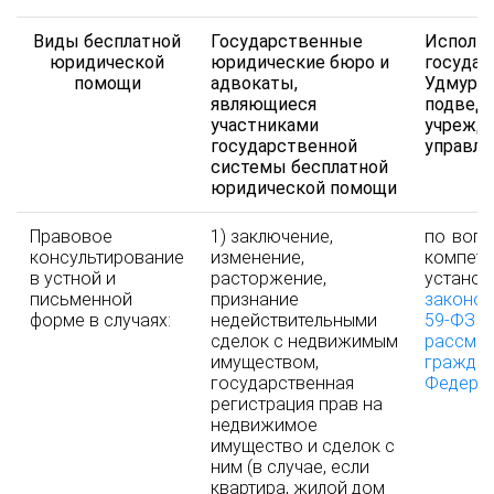
Виды бесплатной
Государственные
Исполни
юридической
юридические бюро и
государ
помощи
адвокаты,
Удмуртс
являющиеся
подвед
участниками
учрежде
государственной
управл
системы бесплатной
юридической помощи
Правовое
1) заключение,
по вопр
консультирование
изменение,
компет
в устной и
расторжение,
устано
письменной
признание
законом
форме в случаях:
недействительными
59-Ф
сделок с недвижимым
рассмо
имуществом,
граж
государственная
Федерац
регистрация прав на
недвижимое
имущество и сделок с
ним (в случае, если
квартира, жилой дом