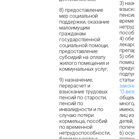
3) назн
взыскан
8) предоставление
пенсии,
мер социальной
времен
поддержки, оказание
нетрудо
малоимущим
пособия
гражданам
4) обес
государственной
лекарст
социальной помощи,
препара
предоставление
5) обес
субсидий на оплату
помещен
жилого помещения и
предус
коммунальных услуг;
подпункт
9) назначение,
статьи 
перерасчет и
закона 
взыскание трудовых
“О ветер
пенсий по старости,
общему 
пенсий по
многоде
инвалидности и по
имеющих
случаю потери
лиц из ч
кормильца, пособий
детей, 
по временной
попечен
нетрудоспособности,
6) осущ
беременности и
попечит