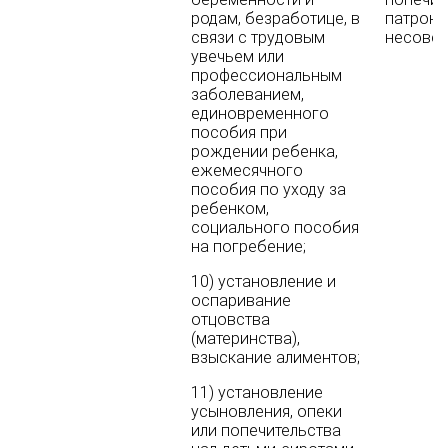
родам, безработице, в
патрона
связи с трудовым
несовер
увечьем или
профессиональным
заболеванием,
единовременного
пособия при
рождении ребенка,
ежемесячного
пособия по уходу за
ребенком,
социального пособия
на погребение;
10) установление и
оспаривание
отцовства
(материнства),
взыскание алиментов;
11) установление
усыновления, опеки
или попечительства