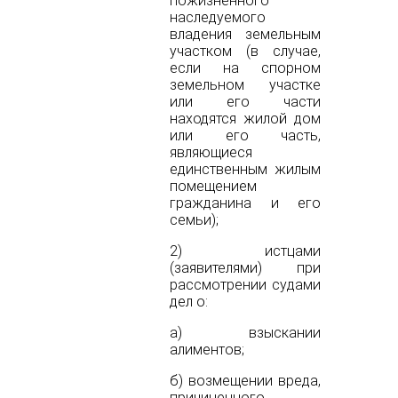
пожизненного
наследуемого
владения земельным
участком (в случае,
если на спорном
земельном участке
или его части
находятся жилой дом
или его часть,
являющиеся
единственным жилым
помещением
гражданина и его
семьи);
2) истцами
(заявителями) при
рассмотрении судами
дел о:
а) взыскании
алиментов;
б) возмещении вреда,
причиненного