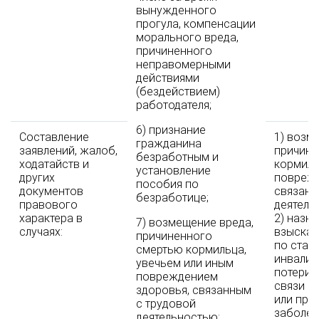
вынужденного
прогула, компенсации
морального вреда,
причиненного
неправомерными
действиями
(бездействием)
работодателя;
6) признание
Составление
1) возм
гражданина
заявлений, жалоб,
причине
безработным и
ходатайств и
кормиль
установление
других
поврежд
пособия по
документов
связанн
безработице;
правового
деятель
характера в
2) назн
7) возмещение вреда,
случаях:
взыскан
причиненного
по стар
смертью кормильца,
инвалид
увечьем или иным
потери 
повреждением
связи с
здоровья, связанным
или пр
с трудовой
заболев
деятельностью;