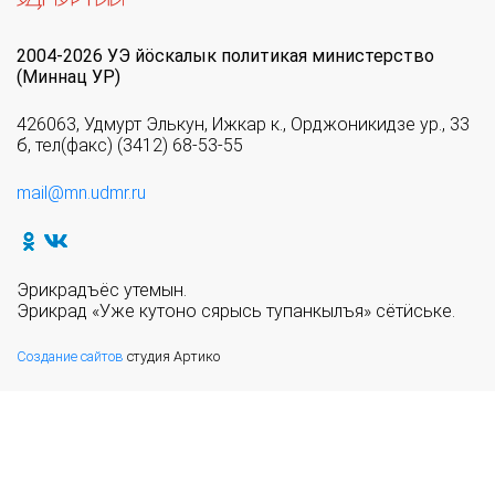
2004-2026 УЭ йöскалык политикая министерство
(Миннац УР)
426063, Удмурт Элькун, Ижкар к., Орджоникидзе ур., 33
б, тел(факс) (3412) 68-53-55
mail@mn.udmr.ru
Эрикрадъёс утемын.
Эрикрад «Уже кутоно сярысь тупанкылъя» сётӥське.
Создание сайтов
студия Артико