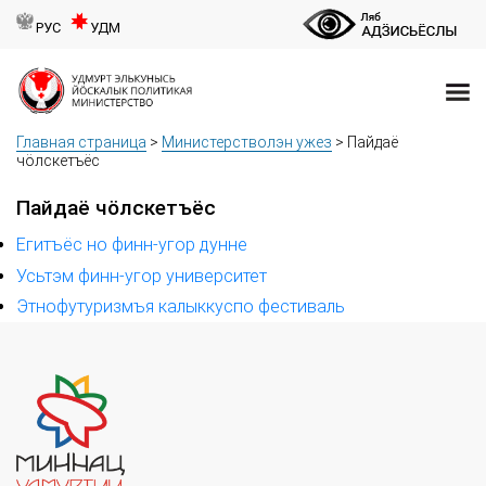
РУС
УДМ
Главная страница
>
Министерстволэн ужез
>
Пайдаё
чӧлскетъёс
Пайдаё чӧлскетъёс
Егитъёс но финн-угор дунне
Усьтэм финн-угор университет
Этнофутуризмъя калыккуспо фестиваль