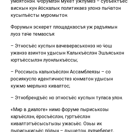
умоятонэн. Форумлэн мукет ужпумез – субъектъёс
вискын кун йӧскалык политикаез улонэ пыӵатон
кусыпъёсты муромытон.
Форумын эскерет площадкаосъя уж радъямын
луоз таӵе темаосъя:
– Этносъёс куспын вачевераськонэз но ӵош
ужанэз азинтон удысын Калыкъёслэн Эшъяськон
юртъёссылэн луонлыкъёссы;
– Россиысь калыкъёслэн Ассамблеязы – со
росиякуспо идентичностез юнматон удысын
кужмо мерлыко кивалтос;
– Этнобрендъёс но этносъёс куспын тупаса улон.
«Мир в диалоге» нимо форуме пыриськозы
каръёслэн, ёросъёслэн, гуртъёслэн
кивалтэтъёсысьтызы ужасьёс. Озьы ик
пыриськисьёс пӧлын – дышетон, лулчеберет,