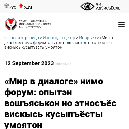
РУС
УДМ
Главная страница
>
Ивортодэт центр
>
Иворъёс
>
«Мир в
диалоге» нимо форум: опытэн вошъяськон но этносъёс
вискысь кусыпъёсты умоятон
12 September 2023
Иворъёс
«Мир в диалоге» нимо
форум: опытэн
вошъяськон но этносъёс
вискысь кусыпъёсты
умоятон