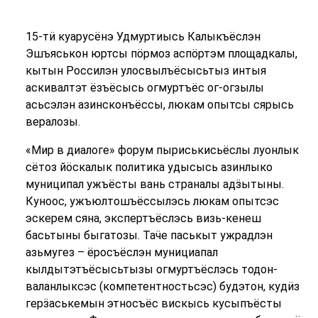
15-тӥ куарусёнэ Удмуртиысь Калыкъёслэн
Эшъяськон юртсы пӧрмоз аспӧртэм площадкалы,
кытын Россилэн улосвылъёсысьтыз интыя
аскивалтэт ёзъёсысь огмуртъёс ог-огзылы
асьсэлэн азинсконъёссы, люкам опытсы сярысь
вералозы.
«Мир в диалоге» форум пыриськисьёслы луонлык
сётоз йӧскалык политика удысысь азинлыко
муниципал ужъёсты вань страналы адӟытыны.
Куноос, ужъюлтошъёссылэсь люкам опытсэс
эскерем сяна, экспертъёслэсь визь-кенеш
басьтыны быгатозы. Таӵе паськыт ужрадлэн
азьмугез – ёросъёслэн мунициапал
кылдытэтъёсысьтызы огмуртъёслэсь тодон-
валанлыксэс (компетентностьсэс) будэтон, кудӥз
герӟаськемын этносъёс вискысь кусыпъёсты