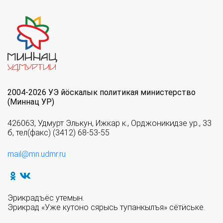
2004-2026 УЭ йöскалык политикая министерство
(Миннац УР)
426063, Удмурт Элькун, Ижкар к., Орджоникидзе ур., 33
б, тел(факс) (3412) 68-53-55
mail@mn.udmr.ru
Эрикрадъёс утемын.
Эрикрад «Уже кутоно сярысь тупанкылъя» сётӥське.