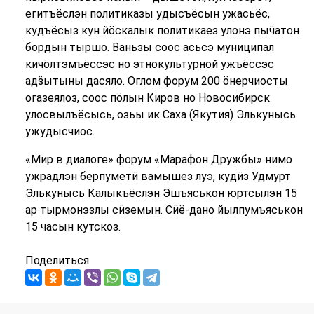
егитъёслэн политиказы удысъёсын ужасьёс,
кудъёсыз кун йӧскалык политикаез улонэ пыӵатон
бордын тыршо. Ваньзы соос асьсэ муниципал
кичӧлтэмъёссэс но этнокультурной ужъёссэс
адӟытыны дасяло. Оглом форум 200 ӧнерчиосты
огазеялоз, соос пӧлын Киров но Новосибирск
улосвылъёсысь, озьы ик Саха (Якутия) Элькунысь
ужудысчиос.
«Мир в диалоге» форум «Марафон Дружбы» нимо
ужрадлэн берпуметӥ вамышез луэ, кудӥз Удмурт
Элькунысь Калыкъёслэн Эшъяськон юртсылэн 15
ар тырмонэзлы сӥземын. Сӥё-дано йылпумъяськон
15 часын кутскоз.
Поделиться