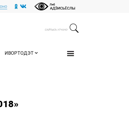
тоно
ИВОРТОДЭТ
018»