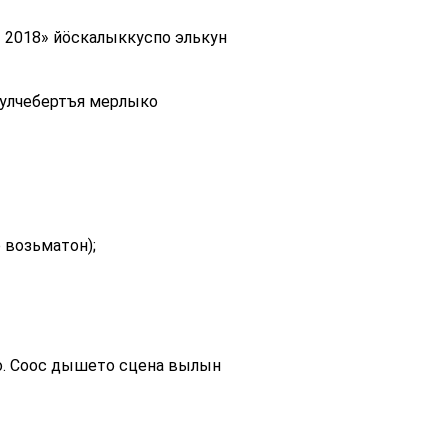
 2018» йӧскалыккуспо элькун
улчебертъя мерлыко
 возьматон);
. Соос дышето сцена вылын