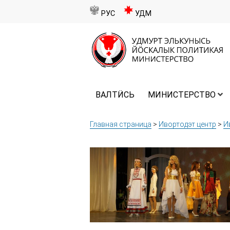
РУС
УДМ
ВАЛТӤСЬ
МИНИСТЕРСТВО
Главная страница
>
Ивортодэт центр
>
И