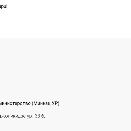
apul
министерство (Миннац УР)
джоникидзе ур., 33 б,