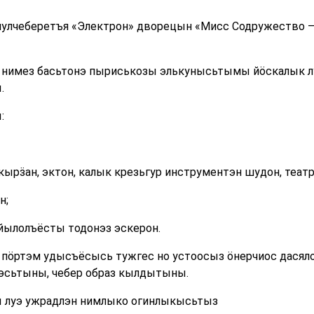
лулчеберетъя «Электрон» дворецын «Мисс Содружество –
 нимез басьтонэ пыриськозы элькунысьтымы йӧскалык л
.
:
кырӟан, эктон, калык крезьгур инструментэн шудон, театр
н;
-йылолъёсты тодонэз эскерон.
ӧртэм удысъёсысь тужгес но устоосыз ӧнерчиос дасяло
лэсьтыны, чебер образ кылдытыны.
ы луэ ужрадлэн нимлыко огинлыкысьтыз