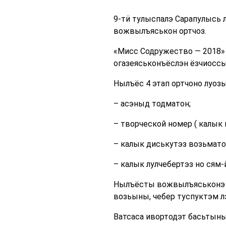
9-тӥ тулыспалэ Сарапулысь 
вожвылъяськон ортчоз.
«Мисс Содружество — 2018»
огазеяськонъёслэн ёзчиоссы
Нылъёс 4 этап ортчоно луозы
– асэныд тодматон;
– творческой номер ( калык 
– калык диськутэз возьмато
– калык лулчебертэз но сям
Нылъёсты вожвылъяськонэ п
возьыны, чебер туспуктэм 
Ватсаса ивортодэт басьтын