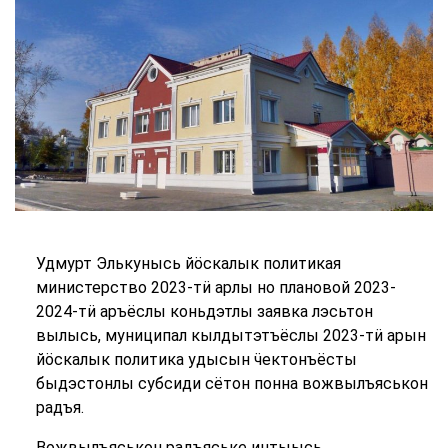
Удмурт Элькунысь йöскалык политикая
министерство 2023-тӥ арлы но плановой 2023-
2024-тӥ аръёслы коньдэтлы заявка лэсьтон
вылысь, муниципал кылдытэтъёслы 2023-тӥ арын
йöскалык политика удысын
ӵ
ектонъёсты
быдэстонлы субсиди сётон понна вожвылъяськон
радъя.
Вожвылъяськон радъяське интыысь