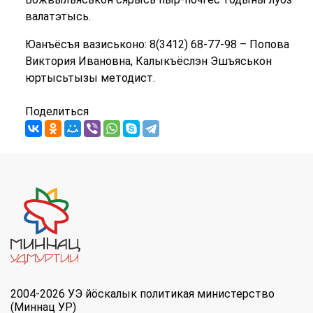
валатэтысь.
Юанъёсъя вазиськоно: 8(3412) 68-77-98 – Попова
Виктория Ивановна, Калыкъёслэн Эшъяськон
юртысьтызы методист.
Поделиться
2004-2026 УЭ йöскалык политикая министерство
(Миннац УР)