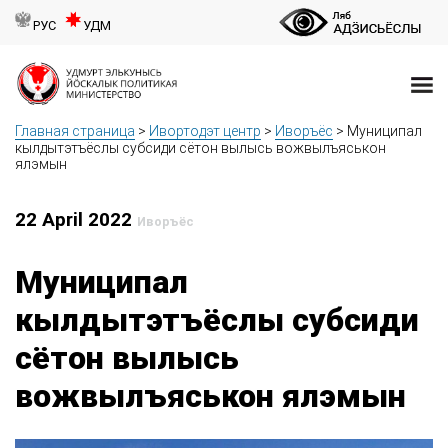
РУС
УДМ
Главная страница
>
Ивортодэт центр
>
Иворъёс
>
Муниципал
кылдытэтъёслы субсиди сётон вылысь вожвылъяськон
ялэмын
22 April 2022
Иворъёс
Муниципал
кылдытэтъёслы субсиди
сётон вылысь
вожвылъяськон ялэмын