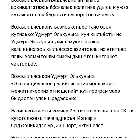
аскивалтэтлэсь йöскалык политика удысын ужзэ
кужмоятон но быдэстыны юрттон вылысь.
Вожвылъяськонэ вазиськонъёс та
ӵ
е öръя
кутӥсько: Удмурт Элькунысь кун кылъёсты но
Удмурт Элькунын улӥсь мукет выжы
калыкъёслэсь кылъёссэс азинтонлы но егитъёс
пöлы вöлмытонлы сӥзем дышетон интернет
ӵ
ектосъёс.
Вожвылъяськон Удмурт Элькунысь
«Этносоциальное развитие и гармонизация
межэтнических отношений» кун программаез
быдэстон улсын радъяське.
Вазиськонъёсты келяно 25-тӥ оштолэзьысен 18-тӥ
куартолэзёзь та
ӵ
е адресъя: Ижкар к.,
Орджоникидзе ур., 33 б юрт, 4-тӥ бöлет.
Вожвылъяськон сярысь пыр-почгес тодыны луоз