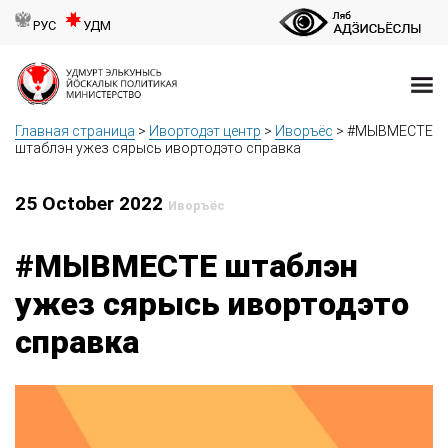
РУС
УДМ
Главная страница
>
Ивортодэт центр
>
Иворъёс
>
#МЫВМЕСТЕ
штаблэн ужез сярысь ивортодэто справка
25 October 2022
Иворъёс
#МЫВМЕСТЕ штаблэн
ужез сярысь ивортодэто
справка