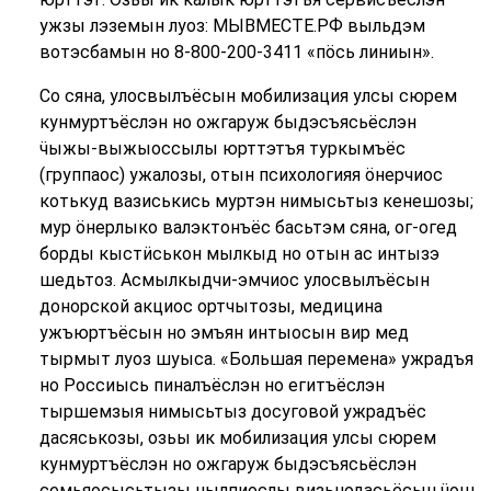
ужзы лэземын луоз: МЫВМЕСТЕ.РФ выльдэм
вотэсбамын но 8-800-200-3411 «пӧсь линиын».
Со сяна, улосвылъёсын мобилизация улсы сюрем
кунмуртъёслэн но ожгаруж быдэсъясьёслэн
ӵыжы-выжыоссылы юрттэтъя туркымъёс
(группаос) ужалозы, отын психологияя ӧнерчиос
котькуд вазиськись муртэн нимысьтыз кенешозы;
мур ӧнерлыко валэктонъёс басьтэм сяна, ог-огед
борды кыстӥськон мылкыд но отын ас интызэ
шедьтоз. Асмылкыдчи-эмчиос улосвылъёсын
донорской акциос ортчытозы, медицина
ужъюртъёсын но эмъян интыосын вир мед
тырмыт луоз шуыса. «Большая перемена» ужрадъя
но Россиысь пиналъёслэн но егитъёслэн
тыршемзыя нимысьтыз досуговой ужрадъёс
дасяськозы, озьы ик мобилизация улсы сюрем
кунмуртъёслэн но ожгаруж быдэсъясьёслэн
семьяосысьтызы нылпиослы визьнодасьёсын ӵош