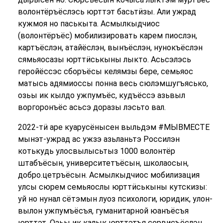
волонтёръёслэсь юрттэт басьтӥзы. Али ужрад
кужмоя но паськыта. Асмылкыдчиос
(волонтёръёс) мобилизировать карем пиослэн,
картъёслэн, атайёслэн, вынъёслэн, нунокъёслэн
сямьяосазы юрттӥськыны лыкто. Асьсэлэсь
геройёссэс сборъёсы келямзы бере, семьяос
матысь адямиоссы понна весь сюлэмшугъясько,
озьы ик кылдо ужпумъёс, кудъёссэ азьвыл
воргоронъёс асьсэ доразы лэсьто вал.
2022-тӥ аре куарусёнысен выльдэм #МЫВМЕСТЕ
мынэт-ужрад ас ужзэ азьланьтэ Россилэн
котькудь улосвылысьтыз 1000 волонтёр
штабъёсын, университетъёсын, школаосын,
добро.цетръёсын. Асмылкыдчиос мобилизация
улсы сюрем семьяослы юрттӥськыны кутскизы:
уй но нунал сётэмын луоз психологи, юридик, улон-
вылон ужпумъёсъя, гуманитарной юанъёсъя
юрттэт.
Озьы ик калык юрттэтъя сервисъёслэн