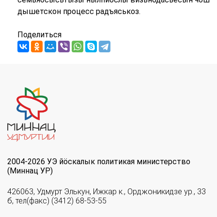
дышетскон процесс радъяськоз.
Поделиться
2004-2026 УЭ йöскалык политикая министерство
(Миннац УР)
426063, Удмурт Элькун, Ижкар к., Орджоникидзе ур., 33
б, тел(факс) (3412) 68-53-55