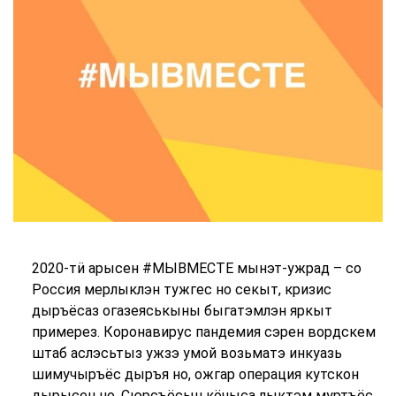
2020-тӥ арысен #МЫВМЕСТЕ мынэт-ужрад – со
Россия мерлыклэн тужгес но секыт, кризис
дыръёсаз огазеяськыны быгатэмлэн яркыт
примерез. Коронавирус пандемия сэрен вордскем
штаб аслэсьтыз ужзэ умой возьматэ инкуазь
шимучыръёс дыръя но, ожгар операция кутскон
дырысен но. Сюрсъёсын кӧчыса лыктэм муртъёс