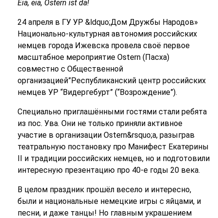
Eia, eia, Ostern ist da!
24 апреля в ГУ УР &ldquo;Дом Дружбы Народов»
Национально-культурная автономия российских
немцев города Ижевска провела своё первое
масштабное мероприятие Ostern (Пасха)
совместно с Общественной
организацией”Республиканский центр российских
немцев УР “Видергебурт” (“Возрождение”).
Специально приглашёнными гостями стали ребята
из пос. Ува. Они не только приняли активное
участие в организации Ostern&rsquo;a, разыграв
театральную постановку про Манифест Екатерины
II и традиции российских немцев, но и подготовили
интересную презентацию про 40-е годы 20 века.
В целом праздник прошёл весело и интересно,
были и национальные немецкие игры с яйцами, и
песни, и даже танцы! Но главным украшением