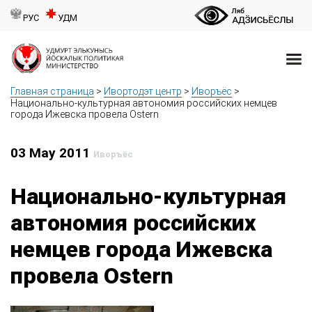
РУС
УДМ
Главная страница
>
Ивортодэт центр
>
Иворъёс
>
Национально-культурная автономия российских немцев
города Ижевска провела Ostern
03 May 2011
Иворъёс
Национально-культурная
автономия российских
немцев города Ижевска
провела Ostern