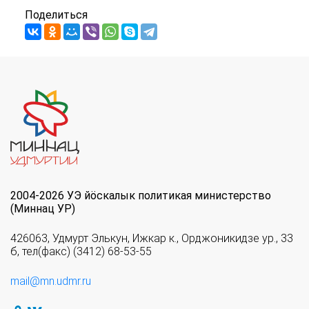
Поделиться
2004-2026 УЭ йöскалык политикая министерство
(Миннац УР)
426063, Удмурт Элькун, Ижкар к., Орджоникидзе ур., 33
б, тел(факс) (3412) 68-53-55
mail@mn.udmr.ru