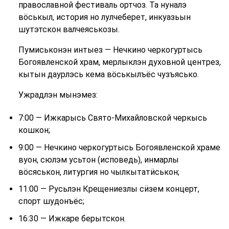
православной фестиваль ортчоз. Та нуналэ
вӧськыл, история но лулчеберет, инкуазьын
шутэтскон валчеяськозы.
Пумиськонэн интыез — Нечкино черкогуртысь
Богоявленской храм, мерлыклэн духовной центрез,
кытын даурлэсь кема вӧськылъёс чузъясько.
Ужрадлэн мынэмез:
7:00 — Ижкарысь Свято-Михайловской черкысь
кошкон;
9:00 — Нечкино черкогуртысь Богоявленской храме
вуон, сюлэм усьтон (исповедь), инмарлы
вӧсяськон, литургия но чылкытатӥськон;
11:00 — Русьлэн Крещениезлы сӥзем концерт,
спорт шудонъёс;
16:30 — Ижкаре берытскон.