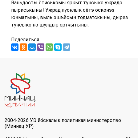
Ваньдэсты ӧтиськомы яркыт тунсыко ужрадэ
пыриськыны! Ужрад луонлык сётэ осконэз
юнматыны, выль эшъёсын тодматскыны, дырез
тунсыко но шулдыр ортчытыны.
Поделиться
2004-2026 УЭ йöскалык политикая министерство
(Миннац УР)