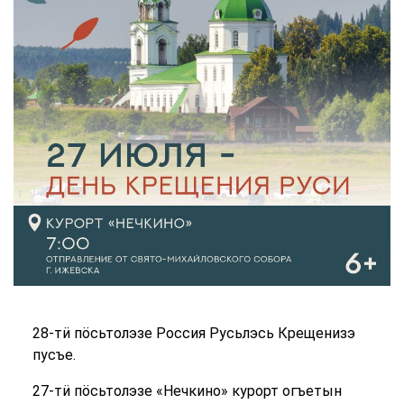
28-тӥ пӧсьтолэзе Россия Русьлэсь Крещенизэ
пусъе.
27-тӥ пӧсьтолэзе «Нечкино» курорт огъетын