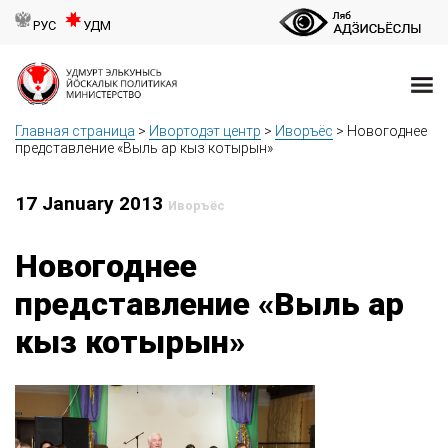
РУС
УДМ
Главная страница
>
Ивортодэт центр
>
Иворъёс
>
Новогоднее
представление «Выль ар кыз котырын»
17 January 2013
Иворъёс
Новогоднее
представление «Выль ар
кыз котырын»