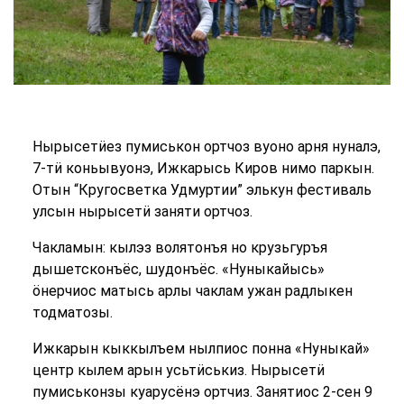
Нырысетӥез пумиськон ортчоз вуоно арня нуналэ,
7-тӥ коньывуонэ, Ижкарысь Киров нимо паркын.
Отын “Кругосветка Удмуртии” элькун фестиваль
улсын нырысетӥ заняти ортчоз.
Чакламын: кылэз волятонъя но крузьгуръя
дышетсконъёс, шудонъёс. «Нуныкайысь»
ӧнерчиос матысь арлы чаклам ужан радлыкен
тодматозы.
Ижкарын кыккылъем нылпиос понна «Нуныкай»
центр кылем арын усьтӥськиз. Нырысетӥ
пумиськонзы куарусёнэ ортчиз. Занятиос 2-сен 9