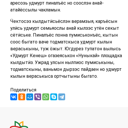
аресозь удмурт пиналъёс но соослэн анай-
атайёссылы чакламын.
Ӵектосэз кылдытӥсьёслэн верамзыя, каръёсын
улӥсь удмурт семьяослы анай кылзэс утён секыт
сётӥське. Пиналъёс понна пумиськонъёс, кытын
соос быгато ваче тодматскыса удмурт кылын
вераськыны, туж ӧжыт. Югдурез тупатон вылысь
«Удмурт Кенеш» огазеяськон «Нуныкай» площадка
кылдытӥз. Ужрад улсын нылпиос пумиськыны,
тодматскыны, ваньмон дырзэс пайдаен но удмурт
кылын вераськыса ортчытыны быгато.
Поделиться