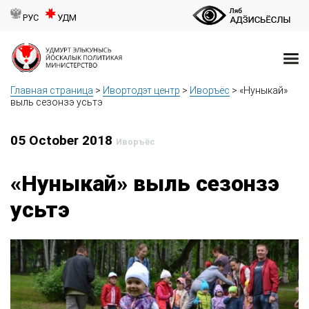
РУС
УДМ
Главная страница
>
Ивортодэт центр
>
Иворъёс
>
«Нуныкай»
выль сезонзэ усьтэ
05 October 2018
Иворъёс
«Нуныкай» выль сезонзэ
усьтэ