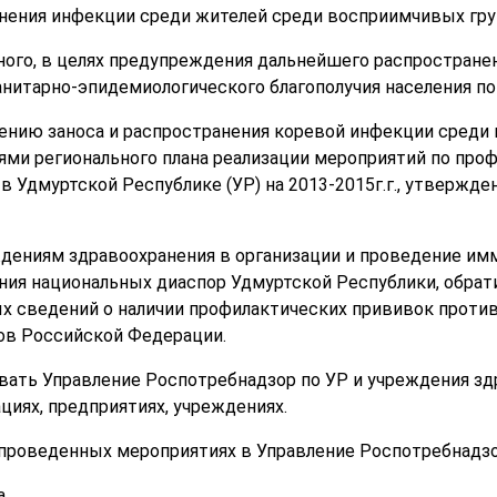
анения инфекции среди жителей среди восприимчивых гру
го, в целях предупреждения дальнейшего распространен
анитарно-эпидемиологического благополучия населения п
ению заноса и распространения коревой инфекции среди
ями регионального плана реализации мероприятий по проф
в Удмуртской Республике (УР) на 2013-2015г.г., утвержд
ждениям здравоохранения в организации и проведение им
ения национальных диаспор Удмуртской Республики, обрат
 сведений о наличии профилактических прививок против
нов Российской Федерации.
ать Управление Роспотребнадзор по УР и учреждения здр
иях, предприятиях, учреждениях.
 проведенных мероприятиях в Управление Роспотребнадз
а