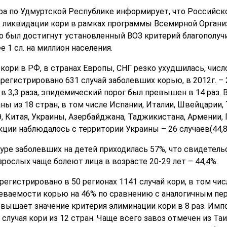
а по Удмуртской Республике информирует, что Российско
 ликвидации кори в рамках программы Всемирной Организ
о был достигнут установленный ВОЗ критерий благополучи
 1 сл. на миллион населения.
 кори в РФ, в странах Европы, СНГ резко ухудшилась, чис
регистрировано 631 случай заболевших корью, в 2012г. – 2
в 3,3 раза, эпидемический порог был превышен в 14 раз. В
ны из 18 стран, в том числе Испании, Италии, Швейцарии,
Э, Китая, Украины, Азербайджана, Таджикистана, Армении, 
ии наблюдалось с территории Украины – 26 случаев(44,8%)
туре заболевших на детей приходилась 57%, что свидетел
рослых чаще болеют лица в возрасте 20-29 лет – 44,4%.
регистрировано в 50 регионах 1141 случай кори, в том чис
еваемости корью на 46% по сравнению с аналогичным пе
вышает значение критерия элиминации кори в 8 раз. Импо
 случая кори из 12 стран. Чаще всего завоз отмечен из Таи