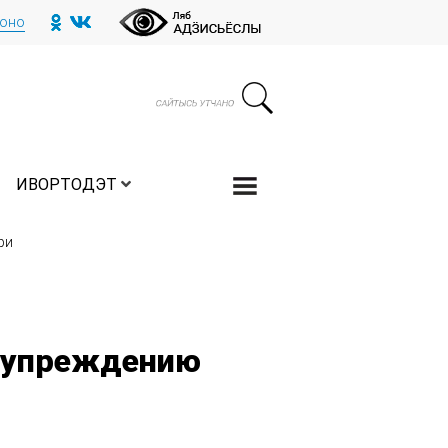
тоно
ИВОРТОДЭТ
ри
едупреждению