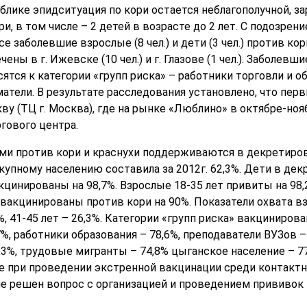
ублике эпидситуация по кори остается неблагополучной, з
, в том числе – 2 детей в возрасте до 2 лет. С подозрен
Все заболевшие взрослые (8 чел.) и дети (3 чел.) против к
ены в г. Ижевске (10 чел.) и г. Глазове (1 чел.). Заболе
осятся к категории «групп риска» – работники торговли и 
тели. В результате расследования установлено, что перв
кву (ТЦ г. Москва), где на рынке «Люблино» в октябре-н
гового центра.
ми против кори и краснухи поддерживаются в декретиров
купному населению составила за 2012г. 62,3%. Дети в де
цинированы на 98,7%. Взрослые 18-35 лет привиты на 98,
евакцинированы против кори на 90%. Показатели охвата в
%, 41-45 лет – 26,3%. Категории «групп риска» вакцинирова
, работники образования – 78,6%, преподаватели ВУЗов – 
3%, трудовые мигранты – 74,8% цыганское население – 77
 при проведении экстренной вакцинации среди контактн
 не решен вопрос с организацией и проведением прививо