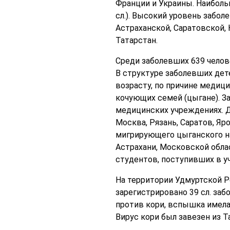
Франции и Украины. Наибольш
сл.). Высокий уровень забол
Астраханской, Саратовской,
Татарстан.
Среди заболевших 639 человек
В структуре заболевших дете
возрасту, по причине медици
кочующих семей (цыгане). З
медицинских учреждениях. До
Москва, Рязань, Саратов, Яр
мигрирующего цыганского на
Астрахани, Московской обл
студентов, поступивших в у
На территории Удмуртской Ре
зарегистрировано 39 сл. заб
против кори, вспышка имел
Вирус кори был завезен из Т