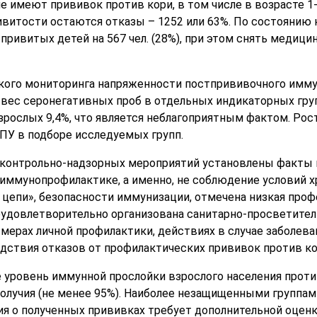
 имеют прививок против кори, в том числе в возрасте 1-6 
итости остаются отказы – 1252 или 63%. По состоянию на
привитых детей на 567 чел. (28%), при этом снять медици
кого мониторинга напряженности постпрививочного имму
 вес серонегативных проб в отдельных индикаторных груп
 взрослых 9,4%, что является неблагоприятным фактом. Ро
ПУ в подборе исследуемых групп.
 контрольно-надзорных мероприятий установлены факты 
иммунопрофилактике, а именно, не соблюдение условий х
й цепи», безопасности иммунизации, отмечена низкая про
удовлетворительно организована санитарно-просветитель
мерах личной профилактики, действиях в случае заболеван
ствия отказов от профилактических прививок против ко
е уровень иммунной прослойки взрослого населения проти
олучия (не менее 95%). Наиболее незащищенными группам
я о полученных прививках требует дополнительной оценк