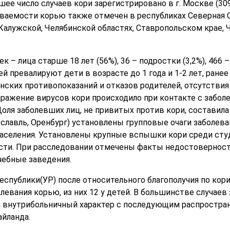
ее число случаев кори зарегистрировано в г. Москве (309
еваемости корью также отмечен в республиках Северная Ос
 Калужской, Челябинской областях, Ставропольском крае, 
 – лица старше 18 лет (56%), 36 – подростки (3,2%), 466 – 
й превалируют дети в возрасте до 1 года и 1-2 лет, ране
нских противопоказаний и отказов родителей, отсутствия
аражение вирусов кори происходило при контакте с забо
ля заболевших лиц, не привитых против кори, составила 7
ославль, Оренбург) установлены групповые очаги заболева
селения. Установлены крупные вспышки кори среди студе
асти. При расследовании отмечены факты недостовернос
чебные заведения.
спублики(УР) после относительного благополучия по кори, н
олевания корью, из них 12 у детей. В большинстве случае
а внутрибольничный характер с последующим распростра
айланда.