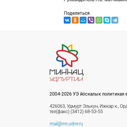
Поделиться
2004-2026 УЭ йöскалык политикая 
426063, Удмурт Элькун, Ижкар к., Ор
тел(факс) (3412) 68-53-55
mail@mn.udmr.ru