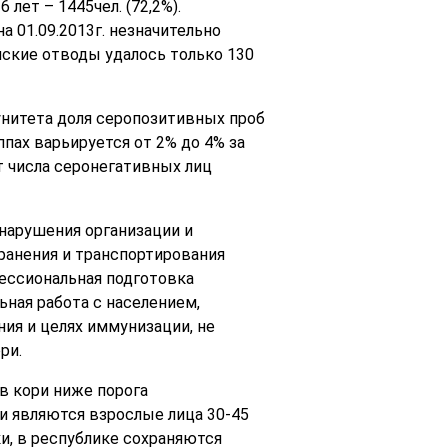
лет – 1445чел. (72,2%).
 01.09.2013г. незначительно
нские отводы удалось только 130
нитета доля серопозитивных проб
пах варьируется от 2% до 4% за
ст числа серонегативных лиц
нарушения организации и
ранения и транспортирования
фессиональная подготовка
ная работа с населением,
ия и целях иммунизации, не
ри.
в кори ниже порога
и являются взрослые лица 30-45
и, в республике сохраняются