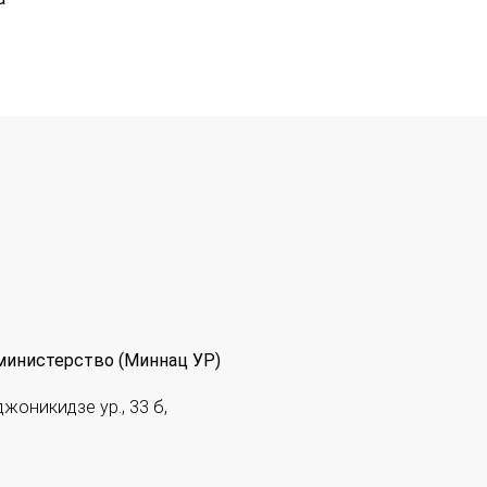
министерство (Миннац УР)
джоникидзе ур., 33 б,