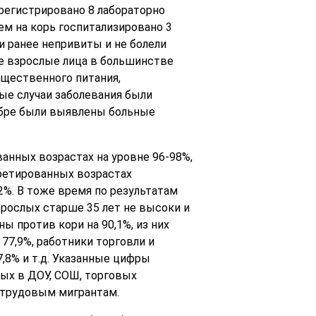
арегистрировано 8 лабораторно
ием на корь госпитализировано 3
ори ранее непривиты и не болели
вшие взрослые лица в большинстве
общественного питания,
ые случаи заболевания были
оябре были выявлены больные
анных возрастах на уровне 96-98%,
кретированных возрастах
2%. В тоже время по результатам
зрослых старше 35 лет не высоки и
ны против кори на 90,1%, из них
77,9%, работники торговли и
,8% и т.д. Указанные цифры
ых в ДОУ, СОШ, торговых
к трудовым мигрантам.