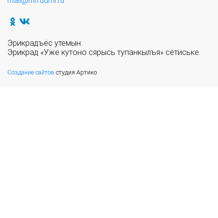
mail@mn.udmr.ru
Эрикрадъёс утемын.
Эрикрад «Уже кутоно сярысь тупанкылъя» сётӥське.
Создание сайтов
студия Артико