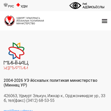
РУС
УДМ
2004-2026 УЭ йöскалык политикая министерство
(Миннац УР)
426063, Удмурт Элькун, Ижкар к., Орджоникидзе ур., 33
б, тел(факс) (3412) 68-53-55