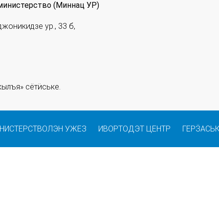
министерство (Миннац УР)
джоникидзе ур., 33 б,
ылъя» сётӥське.
НИСТЕРСТВОЛЭН УЖЕЗ
ИВОРТОДЭТ ЦЕНТР
ГЕРӞАСЬ