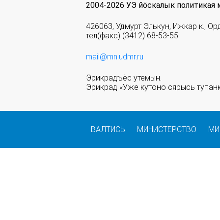
2004-2026 УЭ йöскалык политикая 
426063, Удмурт Элькун, Ижкар к., Ор
тел(факс) (3412) 68-53-55
mail@mn.udmr.ru
Эрикрадъёс утемын.
Эрикрад «Уже кутоно сярысь тупанк
ВАЛТӤСЬ
МИНИСТЕРСТВО
МИ