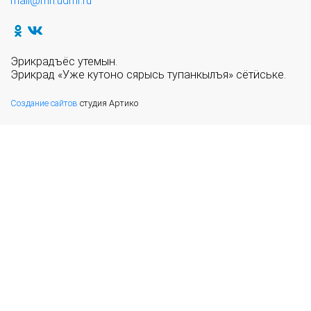
mail@mn.udmr.ru
Эрикрадъёс утемын.
Эрикрад «Уже кутоно сярысь тупанкылъя» сётӥське.
Создание сайтов
студия Артико