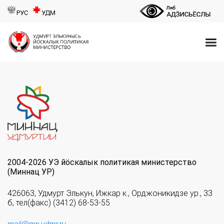
РУС
УДМ
2004-2026 УЭ йöскалык политикая министерство
(Миннац УР)
426063, Удмурт Элькун, Ижкар к., Орджоникидзе ур., 33
б, тел(факс) (3412) 68-53-55