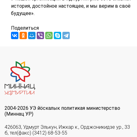
история, достойное настоящее, и мы верим в своё
будущее».
Поделиться
2004-2026 УЭ йöскалык политикая министерство
(Миннац УР)
426063, Удмурт Элькун, Ижкар к., Орджоникидзе ур., 33
б, тел(факс) (3412) 68-53-55