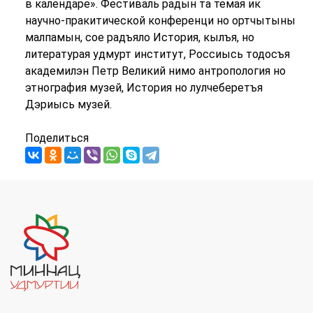
в календаре». Фестиваль радын та темая ик
научно-пракитической конференци но ортчытыны
малпамын, сое радъяло История, кылъя, но
литературая удмурт институт, Россиысь тодосъя
академилэн Петр Великий нимо антропология но
этнография музей, История но лулчеберетъя
Дэриысь музей.
Поделиться