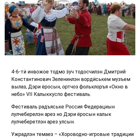
4-6-тӥ инвожое тодмо ӟуч тодосчилэн Дмитрий
Константинович Зеленинлэн вордӥськем музъем
вылаз, Дэри ёросын, ортчоз фольклоръя «Окно в
небо» VII Калыккуспо фестиваль.
Фестиваль радъяське Россия Федерациын
лулчеберелэн арез но Дэри ёросын калык
лулчеберетлэн арез улсын.
Ужрадлэн темаез – «Хороводно-игровые традиции