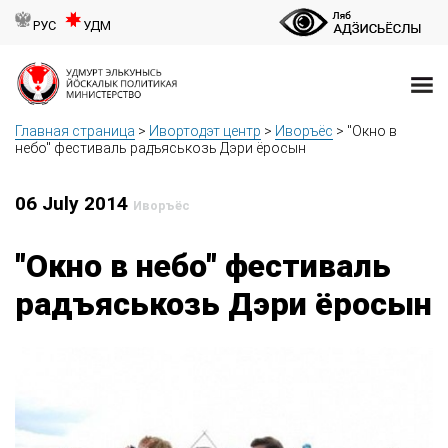
РУС
УДМ
Главная страница
>
Ивортодэт центр
>
Иворъёс
>
"Окно в
небо" фестиваль радъяськозь Дэри ёросын
06 July 2014
Иворъёс
"Окно в небо" фестиваль
радъяськозь Дэри ёросын