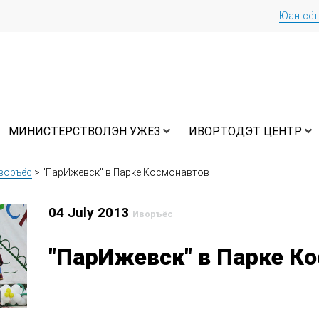
Юан сё
МИНИСТЕРСТВОЛЭН УЖЕЗ
ИВОРТОДЭТ ЦЕНТР
воръёс
>
"ПарИжевск" в Парке Космонавтов
04 July 2013
Иворъёс
"ПарИжевск" в Парке К