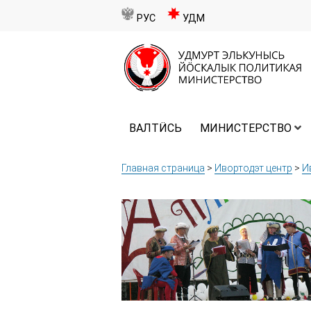
РУС
УДМ
ВАЛТӤСЬ
МИНИСТЕРСТВО
Главная страница
>
Ивортодэт центр
>
И