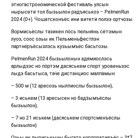
этногастрономической фестиваль улсын
нырысетӥ тол бызьылон радъяськоз – PelmenRun
2024 (0+). Ӵошатсконъёс ини витетӥ ползэ ортчозы.
Вормисьёслы тазикен пӧсь пельнянь сётэмын
луоз, соос озьы ик Пельменьфестлэн
партнёръёсызлэсь кузьымъёс басьтозы.
PelmenRun 2024 бызьылонын адямиослэсь
арлыдзэс но пӧртэм дасяськем спорт уровеньзэс
лыдэ басьтыса, таӵе дистанциос малпамын:
– 500 м (12 аресозь нылпиослы бызьылон);
– 3 иськем (13 аресысен но бадӟымъёслы
бызьылон);
– 7 но 21 иськем (дасяськем спортсменъёслы
бызьылон).
Озьы ик пыриськыны быгато корпоративъёс – 3*7