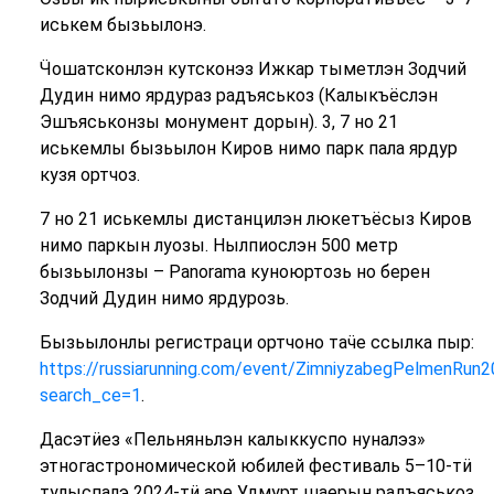
иськем бызьылонэ.
Ӵошатсконлэн кутсконэз Ижкар тыметлэн Зодчий
Дудин нимо ярдураз радъяськоз (Калыкъёслэн
Эшъяськонзы монумент дорын). 3, 7 но 21
иськемлы бызьылон Киров нимо парк пала ярдур
кузя ортчоз.
7 но 21 иськемлы дистанцилэн люкетъёсыз Киров
нимо паркын луозы. Нылпиослэн 500 метр
бызьылонзы – Panorama куноюртозь но берен
Зодчий Дудин нимо ярдурозь.
Бызьылонлы регистраци ортчоно таӵе ссылка пыр:
https://russiarunning.com/event/ZimniyzabegPelmenRun
search_ce=1
.
Дасэтӥез «Пельняньлэн калыккуспо нуналэз»
этногастрономической юбилей фестиваль 5–10-тӥ
тулыспалэ 2024-тӥ аре Удмурт шаерын радъяськоз.