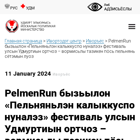
РУС
УДМ
Главная страница
>
Ивортодэт центр
>
Иворъёс
>
PelmenRun
бызьылон «Пельняньлэн калыккуспо нуналэз» фестиваль
улсын Удмуртиын ортчоз – вормисьлы тазикен пӧсь пельнянь
сётэмын луоз
11 January 2024
Иворъёс
PelmenRun бызьылон
«Пельняньлэн калыккуспо
нуналэз» фестиваль улсын
Удмуртиын ортчоз –