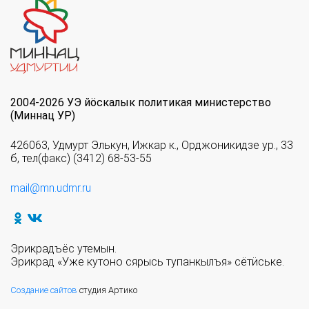
2004-2026 УЭ йöскалык политикая министерство
(Миннац УР)
426063, Удмурт Элькун, Ижкар к., Орджоникидзе ур., 33
б, тел(факс) (3412) 68-53-55
mail@mn.udmr.ru
Эрикрадъёс утемын.
Эрикрад «Уже кутоно сярысь тупанкылъя» сётӥське.
Создание сайтов
студия Артико