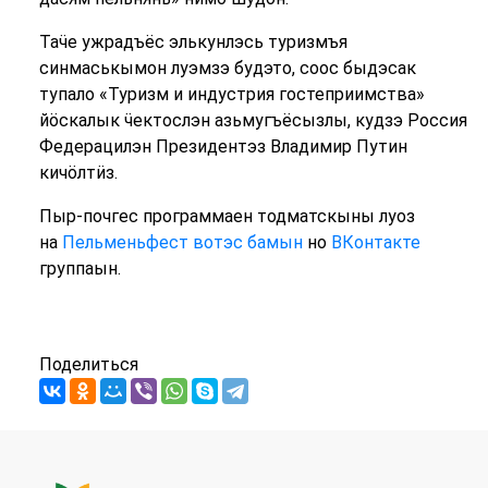
Таӵе ужрадъёс элькунлэсь туризмъя
синмаськымон луэмзэ будэто, соос быдэсак
тупало «Туризм и индустрия гостеприимства»
йӧскалык ӵектослэн азьмугъёсызлы, кудзэ Россия
Федерацилэн Президентэз Владимир Путин
кичӧлтӥз.
Пыр-почгес программаен тодматскыны луоз
на
Пельменьфест вотэс бамын
но
ВКонтакте
группаын.
Поделиться