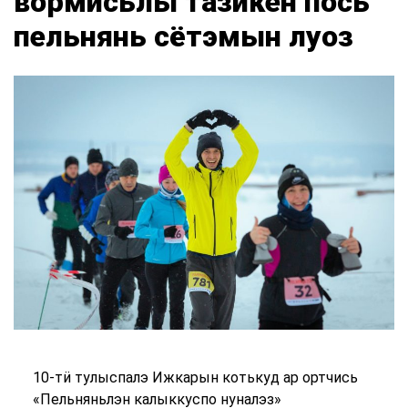
вормисьлы тазикен пӧсь
пельнянь сётэмын луоз
10-тӥ тулыспалэ Ижкарын котькуд ар ортчись
«Пельняньлэн калыккуспо нуналэз»