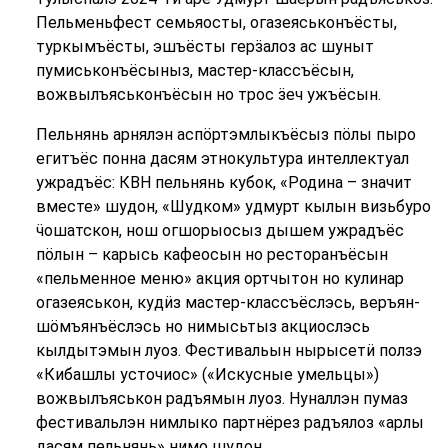
Пельменьфест семьяосты, огазеяськонъёсты,
туркымъёсты, эшъёсты герӟалоз ас шуныт
пумиськонъёсыныз, мастер-классъёсын,
вожвылъяськонъёсын но трос ӟеч ужъёсын.
Пельнянь арнялэн аспӧртэмлыкъёсыз пӧлы пыро
егитъёс понна дасям этнокультура интеллектуал
ужрадъёс: КВН пельнянь кубок, «Родина – значит
вместе» шудон, «Шудком» удмурт кылын визьбуро
ӵошатскон, нош огшорыосыз дышем ужрадъёс
пӧлын – карысь кафеосын но ресторанъёсын
«пельменное меню» акция ортчытон но кулинар
огазеяськон, кудӥз мастер-классъёслэсь, веръян-
шӧмъянъёслэсь но нимысьтыз акциослэсь
кылдытэмын луоз. Фестивальын нырысетӥ ползэ
«Кибашлы усточиос» («Искусные умельцы»)
вожвылъяськон радъямын луоз. Нуналлэн пумаз
фестивальлэн нимлыко партнёрез радъялоз «арлы
дасям пельнянь» нимо шудон.