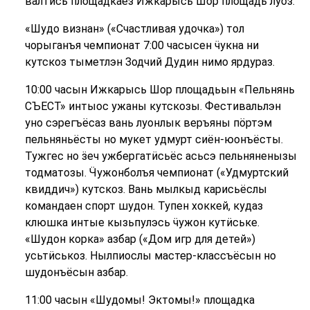
валтӥсь площадкаез Ижкарысь Шор площадь луоз.
«Шудо визнан» («Счастливая удочка») тол
чорыганъя чемпионат 7:00 часысен ӵукна ни
кутскоз тыметлэн Зодчий Дудин нимо ярдураз.
10:00 часын Ижкарысь Шор площадьын «Пельнянь
СЪЕСТ» интыос ужаны кутскозы. Фестивальлэн
уно сэрегъёсаз вань луонлык веръяны пӧртэм
пельняньёсты но мукет удмурт сиён-юонъёсты.
Тужгес но ӟеч ужбергатӥсьёс асьсэ пельняненызы
тодматозы. Ӵужонболъя чемпионат («Удмуртский
квиддич») кутскоз. Вань мылкыд карисьёслы
командаен спорт шудон. Тупен хоккей, кудаз
клюшка интые кызьпулэсь ӵужон кутӥське.
«Шудон корка» азбар («Дом игр для детей»)
усьтӥськоз. Нылпиослы мастер-классъёсын но
шудонъёсын азбар.
11:00 часын «Шудомы! Эктомы!» площадка