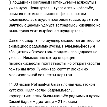
(Площадка «Поиграем! Потанцуем!») аслэсьтыз
ужзэ нуоз. Шулдыртозы туала егит кырӟасьёс,
озьы ик вожвылъяськонын финалэ потэм
командаослэсь шудон программаоссэс адӟытон.
Валтӥсь сценаын удмурт эстрадаысь кизилиос но
выль туала егит кырӟасьёс шулдыртозы.
Озьы ик спортъя но шулдыръяськонъя интыос но
анимациос радъямын луозы. Пельменьфестын
«Защитники Отечества» фондлэн площадкаез но
ужалоз. Нимысьтыз ожгар операцие
пыриськисьёслы гожтэтъёсты но открыткаосты
гожтыны луоз. Гуманитар юрттэт люкан но
маскировочной сетьёсты керттон.
11:00 часын PelmenRun бызьылонъя ӵошатскон
кутскоз. Нылпиослы, бадӟымъёслы,
корпоративъёслы бызьылонъёс радъямын луозы.
Самой бадӟым дистанци – 21 иськем.