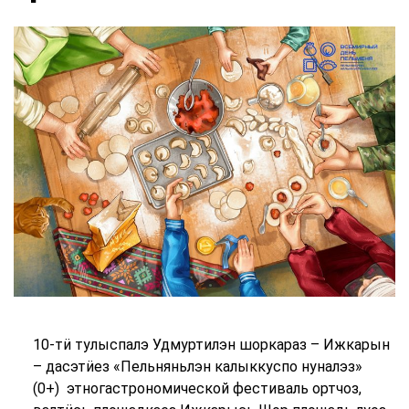
10-тӥ тулыспалэ Удмуртилэн шоркараз – Ижкарын
– дасэтӥез «Пельняньлэн калыккуспо нуналэз»
(0+) этногастрономической фестиваль ортчоз,