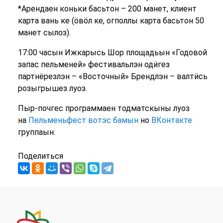
*Арендаен коньки басьтон – 200 манет, клиент
карта вань ке (ӧвӧл ке, огполлы карта басьтон 50
манет сылоз).
17:00 часын Ижкарысь Шор площадьын «Годовой
запас пельменей» фестивальлэн одӥгез
партнёрезлэн – «Восточный» Брендлэн – валтӥсь
розыгрышез луоз.
Пыр-почгес программаен тодматскыны луоз
на
Пельменьфест вотэс бамын
но
ВКонтакте
группаын.
Поделиться