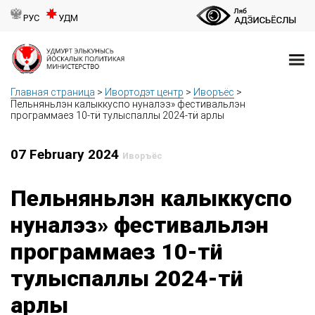
РУС
УДМ
Главная страница
>
Ивортодэт центр
>
Иворъёс
>
Пельняньлэн калыккуспо нуналэз» фестивальлэн
программаез 10-тӥ тулыспаллы 2024-тӥ арлы
07 February 2024
Иворъёс
Пельняньлэн калыккуспо
нуналэз» фестивальлэн
программаез 10-тӥ
тулыспаллы 2024-тӥ
арлы