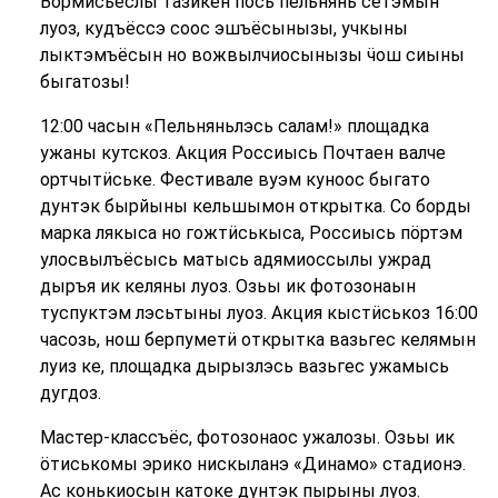
Вормисьёслы тазикен пӧсь пельнянь сётэмын
луоз, кудъёссэ соос эшъёсынызы, учкыны
лыктэмъёсын но вожвылчиосынызы ӵош сиыны
быгатозы!
12:00 часын «Пельняньлэсь салам!» площадка
ужаны кутскоз. Акция Россиысь Почтаен валче
ортчытӥське. Фестивале вуэм куноос быгато
дунтэк бырйыны кельшымон открытка. Со борды
марка лякыса но гожтӥськыса, Россиысь пӧртэм
улосвылъёсысь матысь адямиоссылы ужрад
дыръя ик келяны луоз. Озьы ик фотозонаын
туспуктэм лэсьтыны луоз. Акция кыстӥськоз 16:00
часозь, нош берпуметӥ открытка вазьгес келямын
луиз ке, площадка дырызлэсь вазьгес ужамысь
дугдоз.
Мастер-классъёс, фотозонаос ужалозы. Озьы ик
ӧтиськомы эрико нискыланэ «Динамо» стадионэ.
Ас конькиосын катоке дунтэк пырыны луоз.