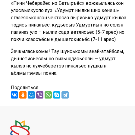
«Пичи Чеберайёс но Батыръёс» вожвылъяськон
улосвылкуспо луэ. «Удумрт нылкышно кенеш»
огазеяськонлэн ӵектосаз пырисько удмурт кылэз
тодӥсь пиналъёс, кудъёсыз Удмуртиын но солэн
палэназ уло – нылпи садэ ветлӥсьёс (5-7 арес) но
покчи классъёсын дышетскисьёс (7-11 арес).
Ӟечкыласькомы! Тау шуиськомы анай-атайёслы,
дышетӥсьёслы но визьнодасьёслы – удмурт
кылэз но лулчеберетэз пиналъёс пушкын
вӧлмытэмзы понна.
Поделиться