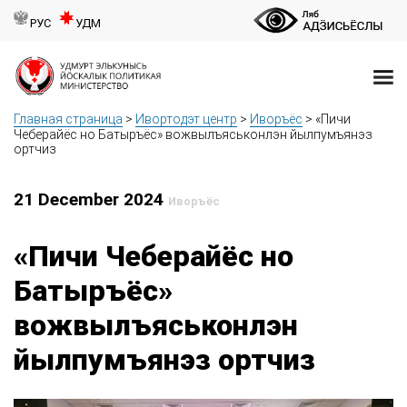
РУС
УДМ
Главная страница
>
Ивортодэт центр
>
Иворъёс
>
«Пичи
Чеберайёс но Батыръёс» вожвылъяськонлэн йылпумъянэз
ортчиз
21 December 2024
Иворъёс
«Пичи Чеберайёс но
Батыръёс»
вожвылъяськонлэн
йылпумъянэз ортчиз