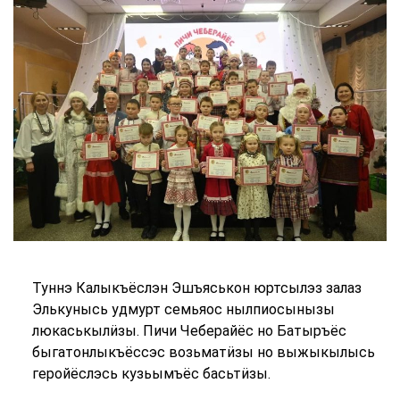
Туннэ Калыкъёслэн Эшъяськон юртсылэз залаз
Элькунысь удмурт семьяос нылпиосынызы
люкаськылӥзы. Пичи Чеберайёс но Батыръёс
быгатонлыкъёссэс возьматӥзы но выжыкылысь
геройёслэсь кузьымъёс басьтӥзы.