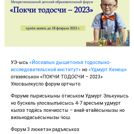
УЭ-ысь
«Йӧскалык дышетонъя тодослыко-
исследовательской институт»
но
«Удмурт Кенеш»
огазеяськон «ПОКЧИ ТОДОСЧИ – 2023»
Улосвылкуспо форум ортчыто.
Форуме пыриськыны ӧтиськом Удмурт Элькунысь
но бускель улосвылъёсысь 4-7 аресъем удмурт
кылэз тодӥсь покчиосты – анай-атайёсынызы но
визьнодасьёсынызы ӵош.
Форум 3 люкетэн радъяськоз: