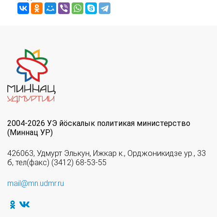
2004-2026 УЭ йöскалык политикая министерство
(Миннац УР)
426063, Удмурт Элькун, Ижкар к., Орджоникидзе ур., 33
б, тел(факс) (3412) 68-53-55
mail@mn.udmr.ru