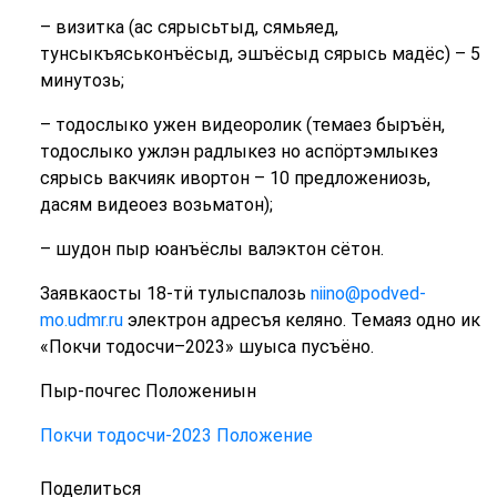
– визитка (ас сярысьтыд, сямьяед,
тунсыкъяськонъёсыд, эшъёсыд сярысь мадёс) – 5
минутозь;
– тодослыко ужен видеоролик (темаез быръён,
тодослыко ужлэн радлыкез но аспӧртэмлыкез
сярысь вакчияк ивортон – 10 предложениозь,
дасям видеоез возьматон);
– шудон пыр юанъёслы валэктон сётон.
Заявкаосты 18-тӥ тулыспалозь
niino@podved-
mo.udmr.ru
электрон адресъя келяно. Темаяз одно ик
«Покчи тодосчи–2023» шуыса пусъёно.
Пыр-почгес Положениын
Покчи тодосчи-2023 Положение
Поделиться