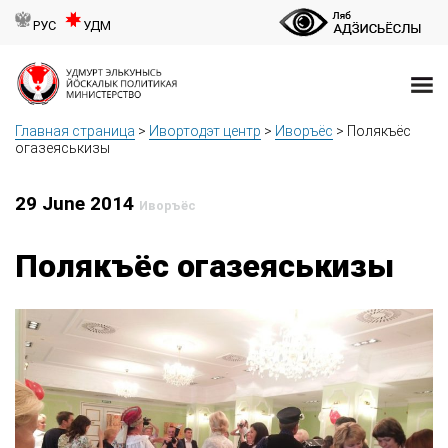
РУС
УДМ
Главная страница
>
Ивортодэт центр
>
Иворъёс
>
Полякъёс
огазеяськизы
29 June 2014
Иворъёс
Полякъёс огазеяськизы