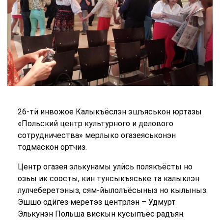
26-тӥ инвожое Калыкъёслэн эшъяськон юртазы
«Польский центр культурного и делового
сотрудничества» мерлыко огазеяськонэн
тодмаскон ортчиз.
Центр огазея элькунамы улӥсь полякъёсты но
озьы ик соосты, кин тунсыкъяське та калыклэн
лулчеберетэныз, сям-йылолъёсыныз но кылыныз.
Эшшо одӥгез меретэз центрлэн – Удмурт
Элькунэн Польша вискын кусыпъёс радъян.