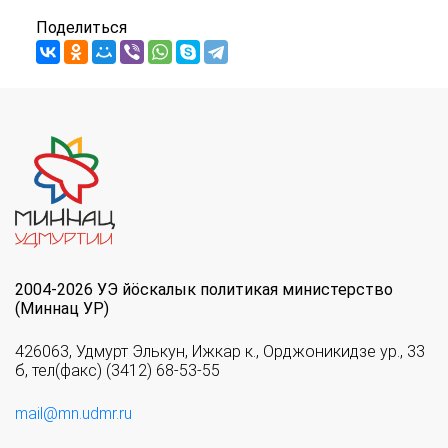
Поделиться
2004-2026 УЭ йöскалык политикая министерство
(Миннац УР)
426063, Удмурт Элькун, Ижкар к., Орджоникидзе ур., 33
б, тел(факс) (3412) 68-53-55
mail@mn.udmr.ru