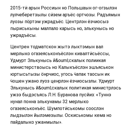
2015-тӥ арын Россиын но Польшаын ог-огзылэн
лулчеберетзылы сӥзем аръёс ортчозы. Радъямын
луозы пӧртэм ужрадъёс. Центрлэн ёзчиосыз
пыриськыны малпало карысь но, элькунысь но
ужрадъёсы.
Центрен тодматскон жытэ лыктэмын вал
мерлыко огазеяськонъёслэн кивалтӥсьёссы,
Удмурт Элькунысь й&ouml;скалык полиикая
министерствоысь но Калыкъёслэн эшъяськон
юртысьтызы ӧнрчиос, угось ӵапак таосын ик
ӵошен ужано луоз ценрлэн ёзчиосызлы. Удмурт
Элькунысь й&ouml;скалык политикая министрлэсь
ужзэ быдэсъясь Л.Н. Буранова пусйиз: «Туннэ
нунал понна элькунамы 32 мерлыко
огазеяськонъёс. Шумпотӥськомы соослэн
лыдзылэн йылэмезылы. Оскиськомы кема но
пайдалыко ужанмылы».