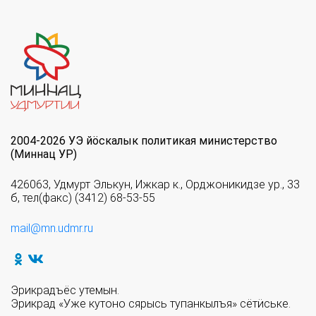
2004-2026 УЭ йöскалык политикая министерство
(Миннац УР)
426063, Удмурт Элькун, Ижкар к., Орджоникидзе ур., 33
б, тел(факс) (3412) 68-53-55
mail@mn.udmr.ru
Эрикрадъёс утемын.
Эрикрад «Уже кутоно сярысь тупанкылъя» сётӥське.