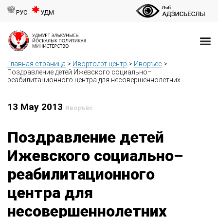
РУС
УДМ
Главная страница
>
Ивортодэт центр
>
Иворъёс
>
Поздравление детей Ижевского социально–
реабилитационного центра для несовершеннолетних
13 May 2013
Иворъёс
Поздравление детей
Ижевского социально–
реабилитационного
центра для
несовершеннолетних