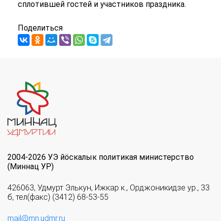
сплотившей гостей и участников праздника.
Поделиться
2004-2026 УЭ йöскалык политикая министерство
(Миннац УР)
426063, Удмурт Элькун, Ижкар к., Орджоникидзе ур., 33
б, тел(факс) (3412) 68-53-55
mail@mn.udmr.ru