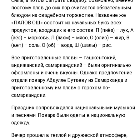
силы, а потом сыграть свадьбу. Возможно, именно
поэтому плов до сих пор считается обязательным
блюдом на свадебном торжестве. Название же
«ПАЛОВ ОШ» состоит из начальных букв всех
продуктов, входящих в его состав: П (пиёз) – лук, А
(аёз) – морковь, Л (лахм) – мясо, О (олио) – жир, В
(вет) – соль, О (об) – вода, Ш (шалы) – рис.
Все приготовленные пловы – ташкентский,
андижанский, самаркандский – были оригинально
оформлены и очень вкусны. Однако предпочтение
отдали повару Абдулле Бутаеву из Самарканда и
приготовленному им плову с горохом по-
самаркандски.
Праздник сопровождался национальными музыкой
и песнями. Повара были одеты в национальную
одежду.
Вечер прошел в теплой и дружеской атмосфере,