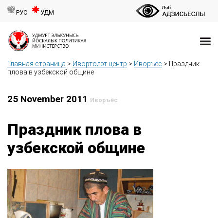
РУС
УДМ
Главная страница
>
Ивортодэт центр
>
Иворъёс
>
Праздник
плова в узбекской общине
25 November 2011
Иворъёс
Праздник плова в
узбекской общине