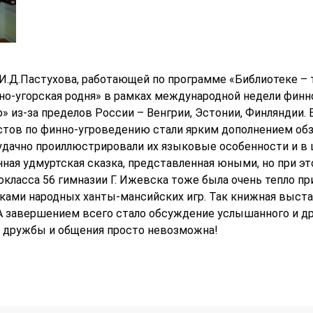
 И.Д.Пастухова, работающей по программе «Библиотеке – 
о-угорская родня» в рамках международной недели финно
ю» из-за пределов России – Венгрии, Эстонии, Финляндии
стов по финно-угроведению стали ярким дополнением обз
 удачно проиллюстрировали их языковые особенности и в
ная удмуртская сказка, представленная юными, но при э
класса 56 гимназии Г. Ижевска тоже была очень тепло пр
иками народных ханты-мансийских игр. Так книжная выста
 А завершением всего стало обсуждение услышанного и др
з дружбы и общения просто невозможна!