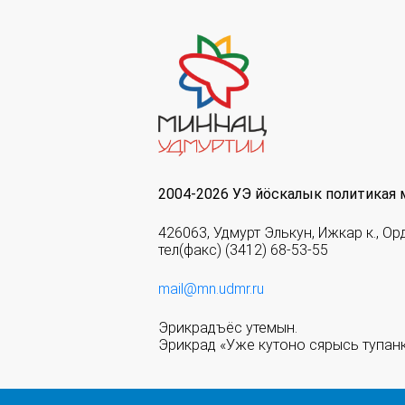
2004-2026 УЭ йöскалык политикая 
426063, Удмурт Элькун, Ижкар к., Ор
тел(факс) (3412) 68-53-55
mail@mn.udmr.ru
Эрикрадъёс утемын.
Эрикрад «Уже кутоно сярысь тупанк