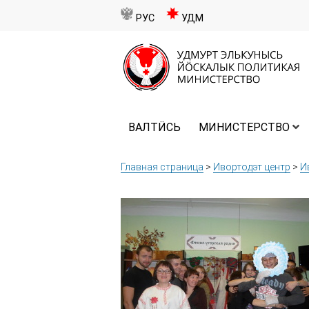
РУС
УДМ
ВАЛТӤСЬ
МИНИСТЕРСТВО
Главная страница
>
Ивортодэт центр
>
И