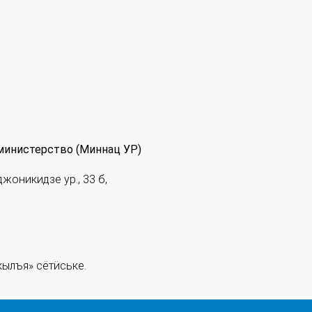
министерство (Миннац УР)
джоникидзе ур., 33 б,
ылъя» сётӥське.