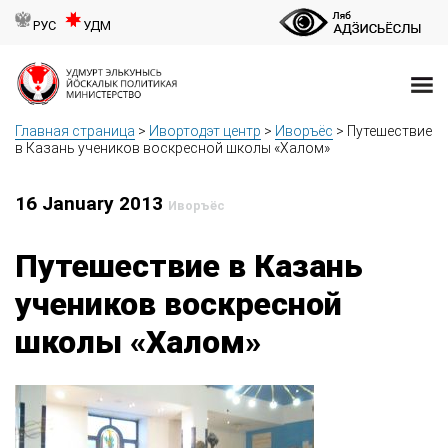
РУС
УДМ
Главная страница
>
Ивортодэт центр
>
Иворъёс
>
Путешествие
в Казань учеников воскресной школы «Халом»
16 January 2013
Иворъёс
Путешествие в Казань
учеников воскресной
школы «Халом»