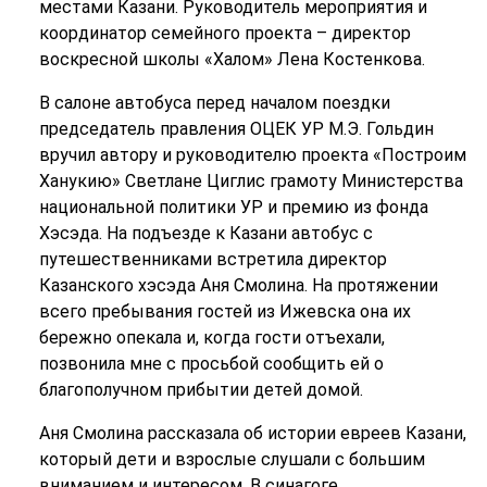
местами Казани. Руководитель мероприятия и
координатор семейного проекта – директор
воскресной школы «Халом» Лена Костенкова.
В салоне автобуса перед началом поездки
председатель правления ОЦЕК УР М.Э. Гольдин
вручил автору и руководителю проекта «Построим
Ханукию» Светлане Циглис грамоту Министерства
национальной политики УР и премию из фонда
Хэсэда. На подъезде к Казани автобус с
путешественниками встретила директор
Казанского хэсэда Аня Смолина. На протяжении
всего пребывания гостей из Ижевска она их
бережно опекала и, когда гости отъехали,
позвонила мне с просьбой сообщить ей о
благополучном прибытии детей домой.
Аня Смолина рассказала об истории евреев Казани,
который дети и взрослые слушали с большим
вниманием и интересом. В синагоге