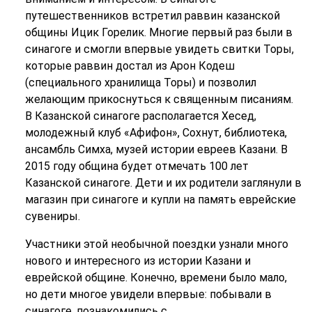
путешественников встретил раввин казанской
общины Ицик Горелик. Многие первый раз были в
синагоге и смогли впервые увидеть свитки Торы,
которые раввин достал из Арон Кодеш
(специального хранилища Торы) и позволил
желающим прикоснуться к священным писаниям.
В Казанской синагоге располагается Хесед,
молодежный клуб «Афифон», Сохнут, библиотека,
ансамбль Симха, музей истории евреев Казани. В
2015 году община будет отмечать 100 лет
Казанской синагоге. Дети и их родители заглянули в
магазин при синагоге и купли на память еврейские
сувениры.
Участники этой необычной поездки узнали много
нового и интересного из истории Казани и
еврейской общине. Конечно, времени было мало,
но дети многое увидели впервые: побывали в
синагоге, познакомились с