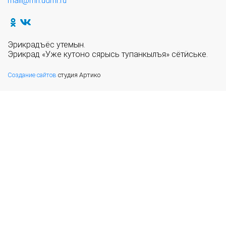
mail@mn.udmr.ru
Эрикрадъёс утемын.
Эрикрад «Уже кутоно сярысь тупанкылъя» сётӥське.
Создание сайтов
студия Артико