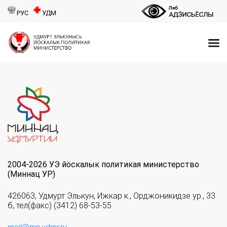
РУС
УДМ
2004-2026 УЭ йöскалык политикая министерство
(Миннац УР)
426063, Удмурт Элькун, Ижкар к., Орджоникидзе ур., 33
б, тел(факс) (3412) 68-53-55