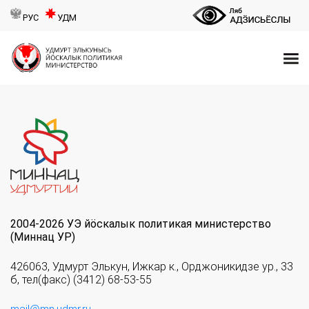
РУС
УДМ
2004-2026 УЭ йöскалык политикая министерство
(Миннац УР)
426063, Удмурт Элькун, Ижкар к., Орджоникидзе ур., 33
б, тел(факс) (3412) 68-53-55