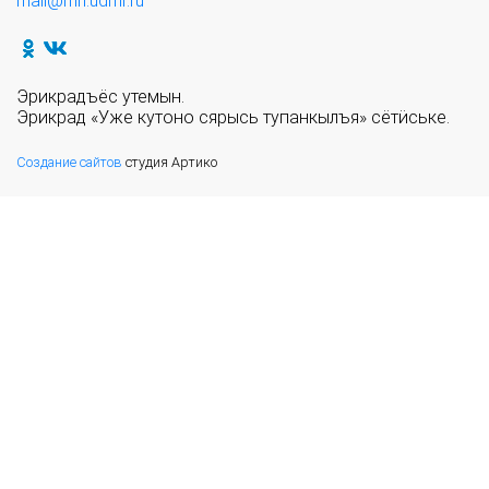
mail@mn.udmr.ru
Эрикрадъёс утемын.
Эрикрад «Уже кутоно сярысь тупанкылъя» сётӥське.
Создание сайтов
студия Артико