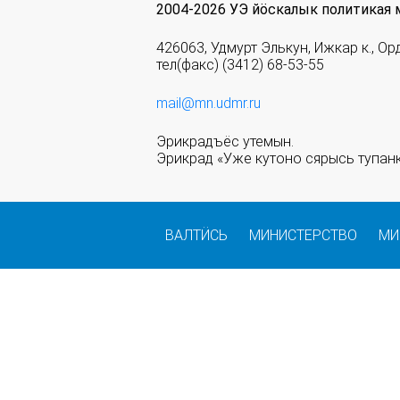
2004-2026 УЭ йöскалык политикая 
426063, Удмурт Элькун, Ижкар к., Ор
тел(факс) (3412) 68-53-55
mail@mn.udmr.ru
Эрикрадъёс утемын.
Эрикрад «Уже кутоно сярысь тупанк
ВАЛТӤСЬ
МИНИСТЕРСТВО
МИ