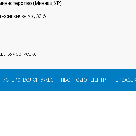
министерство (Миннац УР)
джоникидзе ур., 33 б,
ылъя» сётӥське.
НИСТЕРСТВОЛЭН УЖЕЗ
ИВОРТОДЭТ ЦЕНТР
ГЕРӞАСЬ