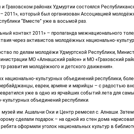
м и Граховском районах Удмуртии состоялся Республикан
– 2011», который был организован Ассоциацией молодёж
публики “Вместе” уже в восьмой раз.
ный контакт 2011» – пропаганда межнационального толе
твия через активистов молодёжных национально-культу
рство по делам молодёжи Удмуртской Республики, Минист
инистрации МО «Алнашский район» и МО «Граховский рай
тр развития молодёжного и детского движения».
 национально-культурных объединений республики, более 
зербайджанцы, евреи, армяне и марийцы – с радостью вн
ревратился уже в одно из ярчайших событий лета для сам
-культурных объединений республики.
 музей им. Ашальчи Оки и Центр ремесел с. Алнаши. Зате
орому сделали подарок – на одной из стен дома нарисов
 ребята оформили уголок национальных культур в библиот