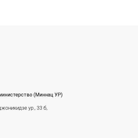
министерство (Миннац УР)
джоникидзе ур., 33 б,