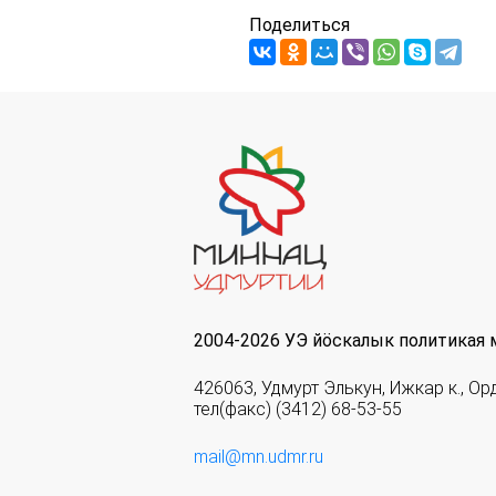
Поделиться
2004-2026 УЭ йöскалык политикая 
426063, Удмурт Элькун, Ижкар к., Ор
тел(факс) (3412) 68-53-55
mail@mn.udmr.ru