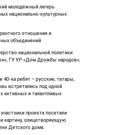
ский молодёжный лагерь
ных национально-культурных
рантного отношения и
рных объединений
ерство национальной политики
он», ГУ УР «Дом Дружбы народов»,
40-ка ребят – русские, татары,
овь встретились под одной
ых активных и талантливых
м участники проекта посетили
али картину, олицетворяющую
еке Детского дома.