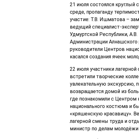
21 июля состоялся круглый 
среде, пропаганду терпимос
участие: Т.В. Ишматова – за
ведущий специалист-экспер
Удмуртской Республики, А.В.
Администрации Алнашского р
руководители Центров нацио
касался создания ячеек мол
22 июля участники лагерной
встретили творческие колле
увлекательную экскурсию, п
возвращается домой из больн
где познакомили с Центром 
национального костюма и бы
«кряшенскую красавицу». Ве
лагерной смены труда и отд
министр по делам молодёжи