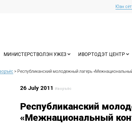
Юан сё
МИНИСТЕРСТВОЛЭН УЖЕЗ
ИВОРТОДЭТ ЦЕНТР
воръёс
>
Республиканский молодежный лагерь «Межнациональный 
26 July 2011
Иворъёс
Республиканский моло
«Межнациональный конт