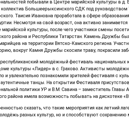
ональностей побывали в Центре марийской культуры в д.
 коллектив Большеерыксинского СДК под руководством Т
ского. Таисия Ивановна проработала в сфере образования 
ртии. Несмотря на свой возраст, она активно занимается
 марийской культуры, после чего участники смены посе
ского района и Республики Татарстан. Камень Дружбы был
 марийцев на территории Вятско-Камского региона. Участ
рию, вокруг Камня Дружбы скосили траву, покрасили заб
 республиканский молодёжный фестиваль национальных к
оме культуры «Лидер» в с. Грахово. Активисты молодёж
о и увлекательно познакомили зрителей фестиваля с культ
 аутентичные танцы. На открытии Фестиваля присутствова
нальной политики УР и В.М. Савина – заместитель Главы 
го района имела возможность побывать на дискотеке «В
ренностью сказать, что такие мероприятия как летний ла
олодёжь разных культур, но и способствуют сохранению