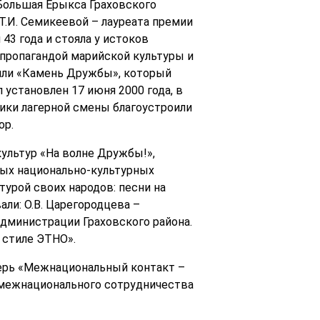
 Большая Ерыкса Граховского
.И. Семикеевой – лауреата премии
43 года и стояла у истоков
 пропагандой марийской культуры и
тили «Камень Дружбы», который
 установлен 17 июня 2000 года, в
ники лагерной смены благоустроили
ор.
ультур «На волне Дружбы!»,
ных национально-культурных
урой своих народов: песни на
ли: О.В. Царегородцева –
Администрации Граховского района.
 стиле ЭТНО».
герь «Межнациональный контакт –
 межнационального сотрудничества