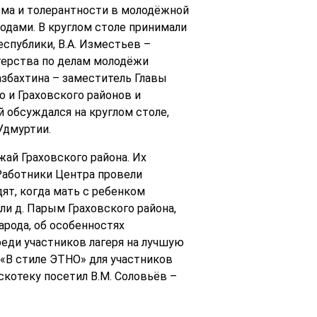
зма и толерантности в молодёжной
одами. В круглом столе принимали
спублики, В.А. Изместьев –
терства по делам молодёжи
азбахтина – заместитель Главы
 и Граховского районов и
 обсуждался на круглом столе,
Удмуртии.
ай Граховского района. Их
Работники Центра провели
ят, когда мать с ребенком
ли д. Парым Граховского района,
арода, об особенностях
еди участников лагеря на лучшую
«В стиле ЭТНО» для участников
скотеку посетил В.М. Соловьёв –