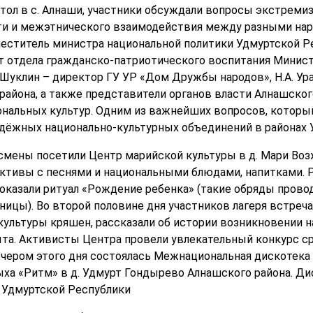
стол в с. Алнаши, участники обсуждали вопросы экстреми
ти и межэтнического взаимодействия между разными нар
меститель министра национальной политики Удмуртской Ре
т отдела гражданско-патриотического воспитания Минис
 Шуклин – директор ГУ УР «Дом Дружбы народов», Н.А. Ур
айона, а также представители органов власти Алнашского
нальных культур. Одним из важнейших вопросов, который
одёжных национально-культурных объединений в районах 
 смены посетили Центр марийской культуры в д. Мари Возж
ктивы с песнями и национальными блюдами, напитками. 
оказали ритуал «Рождение ребенка» (такие обряды провод
ицы). Во второй половине дня участников лагеря встреча
культуры кряшен, рассказали об истории возникновении н
та. Активисты Центра провели увлекательный конкурс ср
чером этого дня состоялась Межнациональная дискотека 
ыха «Ритм» в д. Удмурт Гондырево Алнашского района. Ди
 Удмуртской Республики