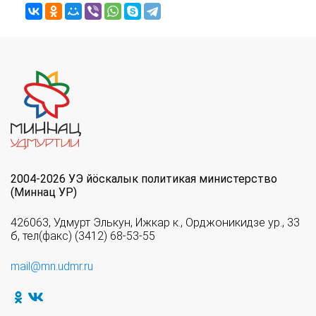
2004-2026 УЭ йöскалык политикая министерство
(Миннац УР)
426063, Удмурт Элькун, Ижкар к., Орджоникидзе ур., 33
б, тел(факс) (3412) 68-53-55
mail@mn.udmr.ru