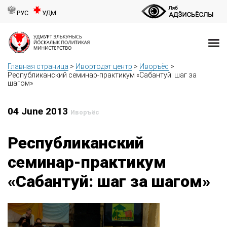
РУС
УДМ
Главная страница
>
Ивортодэт центр
>
Иворъёс
>
Республиканский семинар-практикум «Сабантуй: шаг за
шагом»
04 June 2013
Иворъёс
Республиканский
семинар-практикум
«Сабантуй: шаг за шагом»