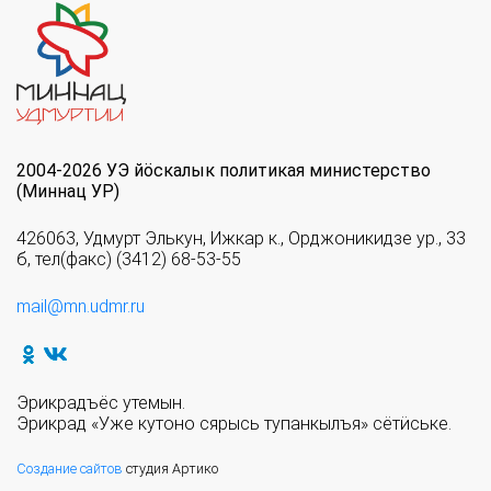
2004-2026 УЭ йöскалык политикая министерство
(Миннац УР)
426063, Удмурт Элькун, Ижкар к., Орджоникидзе ур., 33
б, тел(факс) (3412) 68-53-55
mail@mn.udmr.ru
Эрикрадъёс утемын.
Эрикрад «Уже кутоно сярысь тупанкылъя» сётӥське.
Создание сайтов
студия Артико