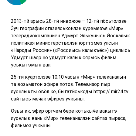
2013-тӥ арысь 28-тӥ инвожое – 12-тӥ пӧсьтолэзе
Ӟуч географии огазеяськонлэн куремезъя «Мир»
телерадиокомпаниен Удмурт Элькунысь Йӧскалык
политикая министерстволэн юрттэмез улсын
«Народы России» («Россиысь калыкъёс») циклысь
Удмурт шаер но удмурт калык сярысь фильм
уськытэмын вал.
25-тӥ куартолэзе 10:10 часын «Мир» телеканалын
та возьматон эфире потоз. Телевизор пыр
луонлыкты ӧвӧл ке, быгатӥськоды https:// mir24.tv
сайтысь меӵак эфирез учкыны.
Озьы ик, эфир ортчем бере котькыӵе вакытэ
луонлык вань «Мир» телеканаллэн сайтаз пыраса,
фильмез учкыны.