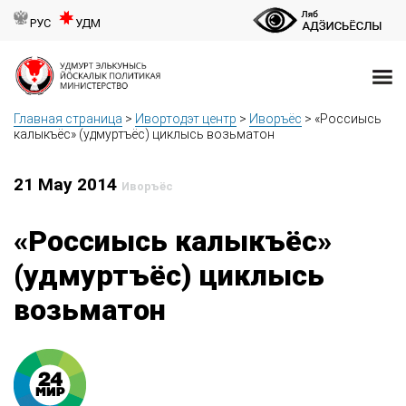
РУС
УДМ
Главная страница
>
Ивортодэт центр
>
Иворъёс
>
«Россиысь
калыкъёс» (удмуртъёс) циклысь возьматон
21 May 2014
Иворъёс
«Россиысь калыкъёс»
(удмуртъёс) циклысь
возьматон