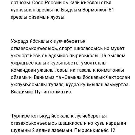
ортчозы. Соос Россиысь калыкъёслэн огъя
луонзылэн арезлы но Быдӟым Вормонлэн 81
арезлы сӥземын луозы.
Ужрадэ йӧскалык-лулчеберетъя
огазеяськонъёсысь, спорт школаосысь но мукет
ужъюртъёсысь адямиос пыриськозы. Та выллем
ужрадъёс калык кусыпъёсты умоятонлы,
командаен ужанлы, озьы ик тазалык юнматонлы
сӥземын. Ваньмыз та «Семья» йӧскалык ӵектослэн
ужпумъёсызлы тупало, кудзэ кунмылэн азьмуртэз
Владимир Путин юнматӥз.
Турнире котькуд йӧскалык-лулчеберетъя
огазеяськонъёсысь шашкиосын но кузь нардыен
шудыны 2 адями лэземын. Пыриськисьёс 12