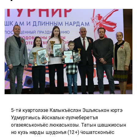
5-тӥ куартолэзе Калыкъёслэн Эшъяськон юртэ
Удмуртиысь йӧскалык-лулчеберетъя
огазеяськонъёс люкаськозы. Татын шашкиосын
но кузь нарды шудонъя (12+) ӵошатсконъёс