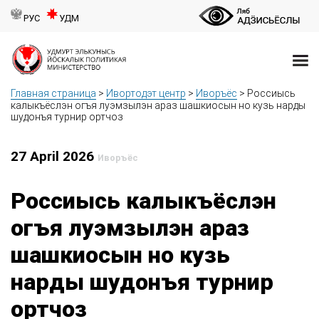
РУС
УДМ
Главная страница
>
Ивортодэт центр
>
Иворъёс
>
Россиысь
калыкъёслэн огъя луэмзылэн араз шашкиосын но кузь нарды
шудонъя турнир ортчоз
27 April 2026
Иворъёс
Россиысь калыкъёслэн
огъя луэмзылэн араз
шашкиосын но кузь
нарды шудонъя турнир
ортчоз