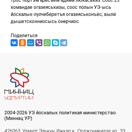
трос пӧртэм аресъем адями люкаськиз. Соос 23
командае огазеяськизы, соос пӧлын УЭ-ысь
йӧскалык-лулчеберетъя огазеяськонъёс, вылӥ
дышетсконниосысь ӧнерчиос.
Поделиться
2004-2026 УЭ йöскалык политикая министерство
(Миннац УР)
426063, Удмурт Элькун, Ижкар к., Орджоникидзе ур., 33