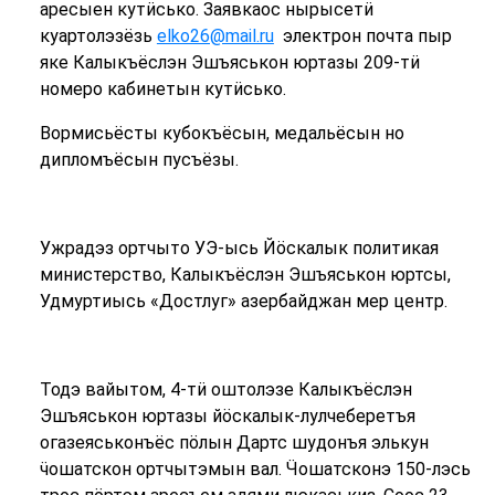
аресыен кутӥсько. Заявкаос нырысетӥ
куартолэзёзь
elko26@mail.ru
электрон почта пыр
яке Калыкъёслэн Эшъяськон юртазы 209-тӥ
номеро кабинетын кутӥсько.
Вормисьёсты кубокъёсын, медальёсын но
дипломъёсын пусъёзы.
Ужрадэз ортчыто УЭ-ысь Йӧскалык политикая
министерство, Калыкъёслэн Эшъяськон юртсы,
Удмуртиысь «Достлуг» азербайджан мер центр.
Тодэ вайытом, 4-тӥ оштолэзе Калыкъёслэн
Эшъяськон юртазы йӧскалык-лулчеберетъя
огазеяськонъёс пӧлын Дартс шудонъя элькун
ӵошатскон ортчытэмын вал. Ӵошатсконэ 150-лэсь