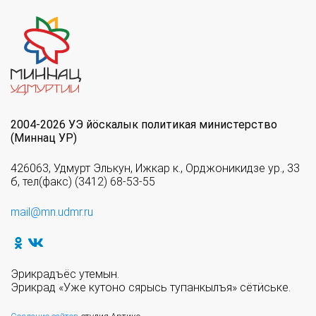
2004-2026 УЭ йöскалык политикая министерство
(Миннац УР)
426063, Удмурт Элькун, Ижкар к., Орджоникидзе ур., 33
б, тел(факс) (3412) 68-53-55
mail@mn.udmr.ru
Эрикрадъёс утемын.
Эрикрад «Уже кутоно сярысь тупанкылъя» сётӥське.