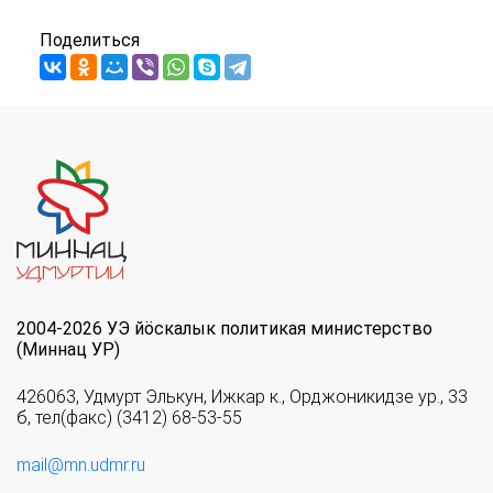
Поделиться
2004-2026 УЭ йöскалык политикая министерство
(Миннац УР)
426063, Удмурт Элькун, Ижкар к., Орджоникидзе ур., 33
б, тел(факс) (3412) 68-53-55
mail@mn.udmr.ru