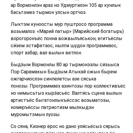
ар Вормонлэн араз но Удмуртилэн 105 ар кунлык
басьтэмез тырмон улсын ортчоз.
Лыктэм куноосты мур пуштросо программа
возьмалоз: «Марий патыр» (Марийский богатырь)
ворогоронъёс понна вожвылъяськон, егитъёслы
сӥзем эстафетаос, нылпи шудон программаос,
спорт азбар, вал вылын ветлон.
Быдӟым Вормонлы 80 ар тырмонэзлы сӥзьыса
Пор Сарамакын Быдӟым Атыкай ожын бырем
ожгарчиослэн синпелетсы азе сяська
понозы. Программаез азинтозы пор коллективъёс
но нимысьтыз кырӟасьёс. Валтӥсь сцена вылын
артистъёс быгатонлыкъёссэс возьматозы,
номеръёссы патриотизм мылкыдэн
муромытэмын луозы.
Со сяна, Кизнер ёрос но дано улӥсьёсыз сярысь