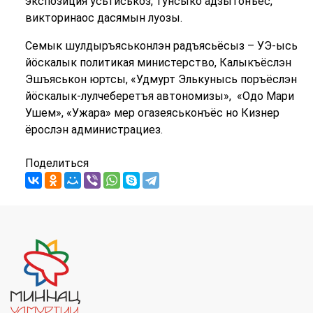
экспозиция усьтӥськоз, тунсыко адӟытонъёс,
викторинаос дасямын луозы.
Семык шулдыръяськонлэн радъясьёсыз – УЭ-ысь
йӧскалык политикая министерство, Калыкъёслэн
Эшъяськон юртсы, «Удмурт Элькунысь поръёслэн
йӧскалык-лулчеберетъя автономизы», «Одо Мари
Ушем», «Ужара» мер огазеяськонъёс но Кизнер
ёрослэн администрациез.
Поделиться