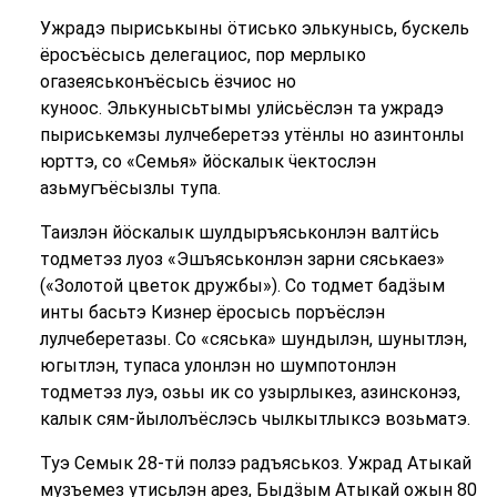
Ужрадэ пыриськыны ӧтисько элькунысь, бускель
ёросъёсысь делегациос, пор мерлыко
огазеяськонъёсысь ёзчиос но
куноос. Элькунысьтымы улӥсьёслэн та ужрадэ
пыриськемзы лулчеберетэз утёнлы но азинтонлы
юрттэ, со «Семья» йӧскалык ӵектослэн
азьмугъёсызлы тупа.
Таизлэн йӧскалык шулдыръяськонлэн валтӥсь
тодметэз луоз «Эшъяськонлэн зарни сяськаез»
(«Золотой цветок дружбы»). Со тодмет бадӟым
инты басьтэ Кизнер ёросысь поръёслэн
лулчеберетазы. Со «сяська» шундылэн, шунытлэн,
югытлэн, тупаса улонлэн но шумпотонлэн
тодметэз луэ, озьы ик со узырлыкез, азинсконэз,
калык сям-йылолъёслэсь чылкытлыксэ возьматэ.
Туэ Семык 28-тӥ ползэ радъяськоз. Ужрад Атыкай
музъемез утисьлэн арез, Быдӟым Атыкай ожын 80