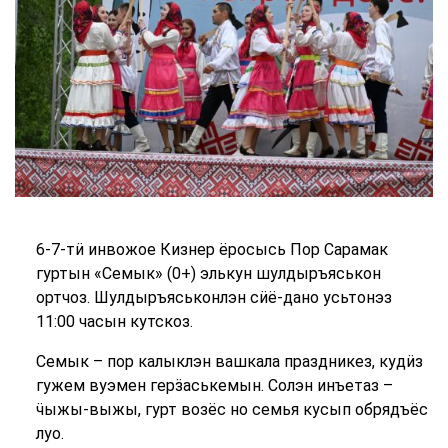
6-7-тӥ инвожое Кизнер ёросысь Пор Сарамак
гуртын «Семык» (0+) элькун шулдыръяськон
ортчоз. Шулдыръяськонлэн сӥё-дано усьтонэз
11:00 часын кутскоз.
Семык – пор калыклэн вашкала праздникез, кудӥз
гужем вуэмен герӟаськемын. Солэн инъетаз –
ӵыжы-выжы, гурт возёс но семья кусып обрядъёс
луо.