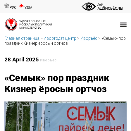
РУС
УДМ
Главная страница
>
Ивортодэт центр
>
Иворъёс
>
«Семык» пор
праздник Кизнер ёросын ортчоз
28 April 2025
Иворъёс
«Семык» пор праздник
Кизнер ёросын ортчоз