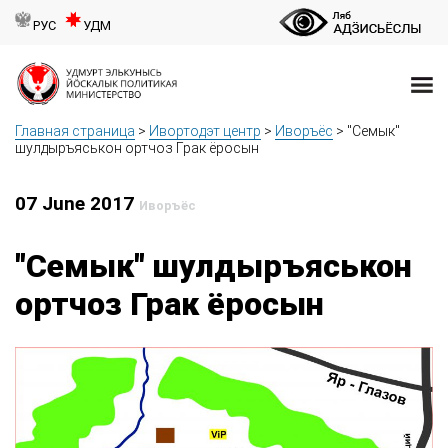
РУС
УДМ
Главная страница
>
Ивортодэт центр
>
Иворъёс
>
"Семык"
шулдыръяськон ортчоз Грак ёросын
07 June 2017
Иворъёс
"Семык" шулдыръяськон
ортчоз Грак ёросын