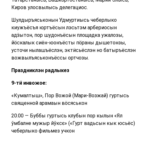
Киров улосвылысь делегациос.
Шулдыръяськонын Удмуртиысь чеберлыко
киужъёсъя юртъёсын лэсьтэм арбериосын
адӟытон, пор шудонъёсын площадка ужалозы,
йӧскалык сиён-юонъёсты пӧраны дышетонзы,
усточи нылашъёслэн, эктӥсьёслэн но батыръёслэн
вожвылъяськонъёссы ортчозы.
Праздниклэн радлыкез
9-тӥ инвожое:
«Кумалтыш», Пор Вожой (Мари-Возжай) гуртысь
священной арамаын вӧсяськон
20.00 — Буббы гуртысь клубын пор кылын «Ял
ўмбалне мужыр йўксє» («Гурт вадьсын кык юсьёс)
чеберлыко фильмез учкон