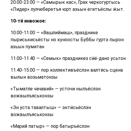
20.00-23.00 — «Самырык кас», Грак черкогуртысь
«Лидер» лулчеберетъя юрт азьын егитъёслы ӝыт.
10-тӥ инвожое:
10.00-11.00 — «Вашлиймаш», празднике
пыриськисьёсты но куноосты Буббы гуртэ пырон
азьын пумитан
11.00-11.40 — «Семык» праздникез сӥё-дано усьтон
11.40-15.00 — пор коллективъёслэн валтӥсь сцена
вылын возьматонзы
«Тыматле чачавий» — усточи нылъёслэн
вожвылъяськонзы
«Эн уста тавалтыш» — эктӥсьёслэн
вожвылъяськонзы
«Марий патыр» — пор батыръёслэн