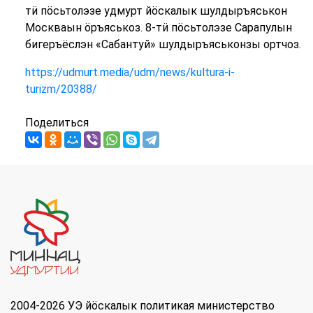
тӥ пӧсьтолэзе удмурт йӧскалык шулдыръяськон
Москваын ӧръяськоз. 8-тӥ пӧсьтолэзе Сарапулын
бигеръёслэн «Сабантуй» шулдыръяськонзы ортчоз.
https://udmurt.media/udm/news/kultura-i-
turizm/20388/
Поделиться
2004-2026 УЭ йöскалык политикая министерство