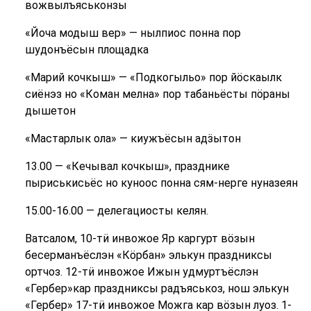
вожвылъяськонзы
«Йоча модыш вер» — нылпиос понна пор
шудонъёсын площадка
«Марий кочкыш» — «Подкогыльо» пор йӧскаылк
сиёнэз но «Коман мелна» пор табаньёсты пӧраны
дышетон
«Мастарлык ола» — киужъёсын адӟытон
13.00 — «Кечывал кочкыш», празднике
пыриськисьёс но куноос понна сям-нерге нуназеян
15.00-16.00 — делегациосты келян.
Ватсалом, 10-тӥ инвожое Яр каргурт вӧзын
бесерманъёслэн «Кӧрбан» элькун праздниксы
ортчоз. 12-тӥ инвожое Ижын удмуртъёслэн
«Гербер»кар праздниксы радъяськоз, нош элькун
«Гербер» 17-тӥ инвожое Можга кар вӧзын луоз. 1-