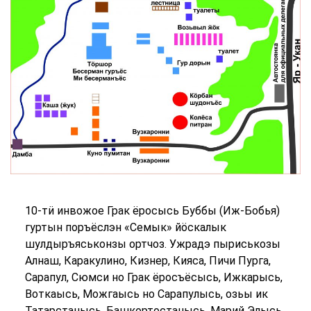
10-тӥ инвожое Грак ёросысь Буббы (Иж-Бобья)
гуртын поръёслэн «Семык» йӧскалык
шулдыръяськонзы ортчоз. Ужрадэ пыриськозы
Алнаш, Каракулино, Кизнер, Кияса, Пичи Пурга,
Сарапул, Сюмси но Грак ёросъёсысь, Ижкарысь,
Воткаысь, Можгаысь но Сарапулысь, озьы ик
Татарстанысь, Башкортостанысь, Марий Элысь,