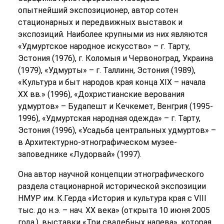
опытнейший экспозиционер, автор сотен
стационарных и передвижных выставок и
экспозиций. Наиболее крупными из них являются
«Удмуртское народное искусство» – г. Тарту,
Эстония (1976), г. Коломыя и Червоноград, Украина
(1979), «Удмурты» – г. Таллинн, Эстония (1989),
«Культура и быт народов края конца ХIХ – начала
ХХ вв.» (1996), «Дохристианские верования
удмуртов» – Будапешт и Кечкемет, Венгрия (1995-
1996), «Удмуртская народная одежда» – г. Тарту,
Эстония (1996), «Усадьба центральных удмуртов» –
в Архитектурно-этнографическом музее-
заповеднике «Лудорвай» (1997).
Она автор научной концепции этнографического
раздела стационарной исторической экспозиции
НМУР им. К.Герда «История и культура края с VIII
тыс. до н.э. – нач. ХХ века» (открыта 10 июня 2005
года.), выставки «Три свадебных напева», которая